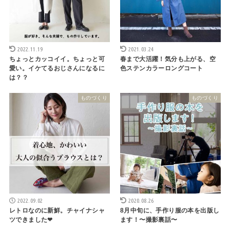
2022.11.19
2021.03.24
ちょっとカッコイイ。ちょっと可
春まで大活躍！気分も上がる、空
愛い。イケてるおじさんになるに
色ステンカラーロングコート
は？？
ものづくり
ものづくり
2022.09.02
2020.08.26
レトロなのに新鮮。チャイナシャ
8月中旬に、手作り服の本を出版し
ツできました❤︎
ます！〜撮影裏話〜