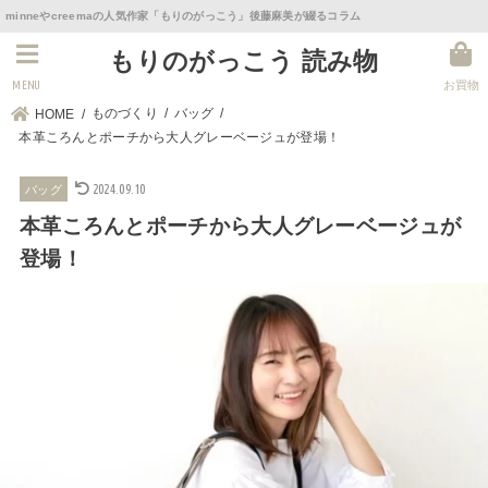
minneやcreemaの人気作家「もりのがっこう」後藤麻美が綴るコラム
もりのがっこう 読み物
MENU
お買物
ものづくり
バッグ
HOME
本革ころんとポーチから大人グレーベージュが登場！
2024.09.10
バッグ
本革ころんとポーチから大人グレーベージュが
登場！