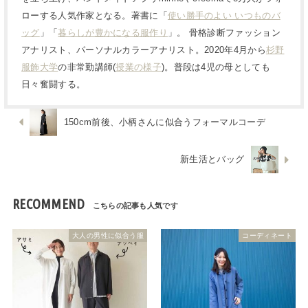
ローする人気作家となる。著書に「
使い勝手のよい いつものバ
ッグ
」「
暮らしが豊かになる服作り
」。 骨格診断ファッション
アナリスト、パーソナルカラーアナリスト。2020年4月から
杉野
服飾大学
の非常勤講師(
授業の様子
)。普段は4児の母としても
日々奮闘する。
150cm前後、小柄さんに似合うフォーマルコーデ
新生活とバッグ
RECOMMEND
大人の男性に似合う服
コーディネート