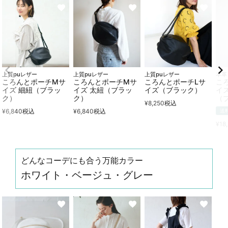
上質puレザー
上質puレザー
上質puレザー
本革
ころんとポーチMサ
ころんとポーチMサ
ころんとポーチLサ
こ
イズ 細紐（ブラッ
イズ 太紐（ブラッ
イズ（ブラック）
イ
ク）
ク）
（
¥
8,250
税込
¥
6,840
税込
¥
6,840
税込
送
¥
18
どんなコーデにも合う万能カラー
ホワイト・ベージュ・グレー