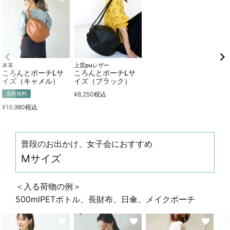
本革
上質puレザー
ころんとポーチLサ
ころんとポーチLサ
イズ（キャメル）
イズ（ブラック）
¥
8,250
税込
送料無料
¥
19,980
税込
普段のお出かけ、女子会におすすめ
Mサイズ
＜入る荷物の例＞
500mlPETボトル、長財布、日傘、メイクポーチ