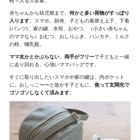
軽々入る大容量。
赤ちゃんから幼児期まで、
何かと多い荷物がすっぽり
入ります
。スマホ、財布、子どもの着替え上下、下着
(パンツ)、家の鍵、水筒、おやつ、（小さい赤ちゃん
のママなら）おむつ、おしりふき、ハンカチ、ミルク
の粉、哺乳瓶。
ママ友かとかぶらない
、
両手がフリー
で子どもと一緒
に走り回れる、心強いママバッグです。
すぐに取り出したいスマホや家の鍵は、内ポケット
に。おしっこ〜〜と急かす子どもに、
焦って玄関先で
ゴソゴソしなくて済みます
。