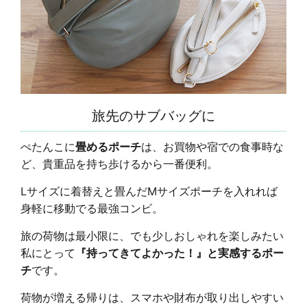
旅先のサブバッグに
ぺたんこに
畳めるポーチ
は、お買物や宿での食事時な
ど、貴重品を持ち歩けるから一番便利。
Lサイズに着替えと畳んだMサイズポーチを入れれば
身軽に移動でる最強コンビ。
旅の荷物は最小限に、でも少しおしゃれを楽しみたい
私にとって
『持ってきてよかった！』と実感するポー
チ
です。
荷物が増える帰りは、スマホや財布が取り出しやすい