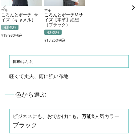
本革
本革
ころんとポーチLサ
ころんとポーチMサ
イズ（キャメル）
イズ【本革】細紐
（ブラック）
送料無料
送料無料
¥
19,980
税込
¥
18,250
税込
帆布(はんぷ)
軽くて丈夫、雨に強い布地
色から選ぶ
ビジネスにも、おでかけにも。万能&人気カラー
ブラック