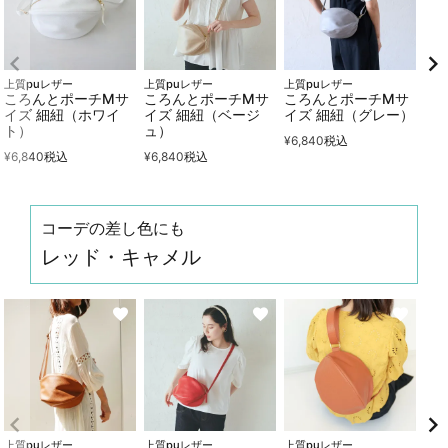
上質puレザー
上質puレザー
上質puレザー
ころんとポーチMサ
ころんとポーチMサ
ころんとポーチMサ
イズ 細紐（ホワイ
イズ 細紐（ベージ
イズ 細紐（グレー）
ト）
ュ）
¥
6,840
税込
¥
6,840
税込
¥
6,840
税込
コーデの差し色にも
レッド・キャメル
上質puレザー
上質puレザー
上質puレザー