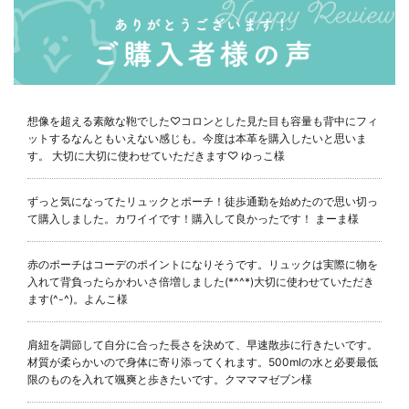
想像を超える素敵な鞄でした♡コロンとした見た目も容量も背中にフィ
ットするなんともいえない感じも。今度は本革を購入したいと思いま
す。 大切に大切に使わせていただきます♡
ゆっこ様
ずっと気になってたリュックとポーチ！徒歩通勤を始めたので思い切っ
て購入しました。カワイイです！購入して良かったです！
まーま様
赤のポーチはコーデのポイントになりそうです。リュックは実際に物を
入れて背負ったらかわいさ倍増しました(*^^*)大切に使わせていただき
ます(^-^)。
よんこ様
肩紐を調節して自分に合った長さを決めて、早速散歩に行きたいです。
材質が柔らかいので身体に寄り添ってくれます。500mlの水と必要最低
限のものを入れて颯爽と歩きたいです。
クマママゼブン様