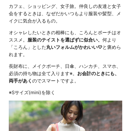
カフェ、ショッピング、女子旅。仲良しの友達と女子
会をするときは、なぜだかいつもより服装や髪型、メ
イクに気合が入るもの。
オシャレしたいときの相棒にも、ころんとポーチはオ
ススメ。
服装のテイストを選ばずに似合い、
何より
「ころん」とした
丸いフォルムがかわいい♡
と褒めら
れます。
長財布に、メイクポーチ、日傘、ハンカチ、スマホ、
必須の持ち物は全て入ります※。
お会計のときにも、
両手があく
のでスマートですよ。
※Sサイズ(mini)を除く