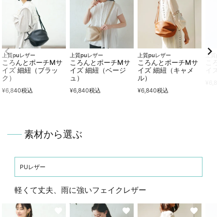
上質puレザー
上質puレザー
上質puレザー
上質
ころんとポーチMサ
ころんとポーチMサ
ころんとポーチMサ
こ
イズ 細紐（ブラッ
イズ 細紐（ベージ
イズ 細紐（キャメ
イ
ク）
ュ）
ル）
¥
6,
¥
6,840
税込
¥
6,840
税込
¥
6,840
税込
素材から選ぶ
PUレザー
軽くて丈夫、雨に強いフェイクレザー