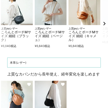
上質puレザー
上質puレザー
上質puレザー
上質
ころんとポーチMサ
ころんとポーチMサ
ころんとポーチMサ
こ
イズ 細紐（ブラッ
イズ 細紐（ベージ
イズ 細紐（キャメ
イ
ク）
ュ）
ル）
¥
6,
¥
6,840
税込
¥
6,840
税込
¥
6,840
税込
本革(レザー)
上質なカバンだから長年使え、経年変化を楽しめます