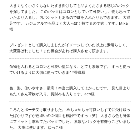
大きくなく小さくもないたすき掛けしても品よくおさまる感じのバック
を探してました。 このバックはコロンとしていて可愛いし、物も思って
いたより入るし、内ポケットもあるので鍵を入れたりもできます。 大満
足です。 カジュアルでも品よく大人っぽく持てるので嬉しです。
Mika
様
プレゼントとして購入しましたがイメージしていた以上に素晴らしく、
大変喜ばれました！また機会があれば購入させて頂きます。
荷物を入れるとコロンと可愛い型になり、とても素敵です。 ずっと使っ
ていけるように大切に使っていきま^ ^
香織様
色、形、使いやすさ、最高！本当に購入してよかったです。 見た目より
もたくさん荷物が入り、長財布も入ります。
aco様
ころんとポーチ受け取りました。 めちゃめちゃ可愛いしすでに受け取っ
たばかりですが色違いの２個目を検討中ですっ（笑） 大きさも色も身体
にフィットし求めてたバックでした。 素敵なバッグを有難うございまし
た。 大事に使います。
ゆっこ様