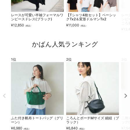
レースが可愛い半袖フォーマルワ
【Tシャツ4枚セット】ベーシッ
レー
ンピースドレス(ブラック)
クTx2＆変形ドルマンTx2
ンピー
ごろ
¥
12,850
¥
11,000
（税込）
（税込）
¥
13,
かばん人気ランキング
ふた付き帆布トートバッグ（グリ
ころんとポーチMサイズ 細紐（ブ
二層
ーン）
ラック）
ッグ
¥
6,980
¥
6,840
¥
7,6
（税込）
（税込）