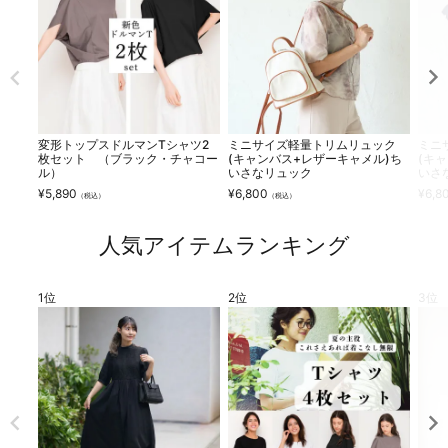
変形トップスドルマンTシャツ2
ミニサイズ軽量トリムリュック
ミニ
枚セット （ブラック・チャコー
(キャンバス+レザーキャメル)ち
(キ
ル）
いさなリュック
いさ
¥
5,890
¥
6,800
¥
6,8
（税込）
（税込）
人気アイテムランキング