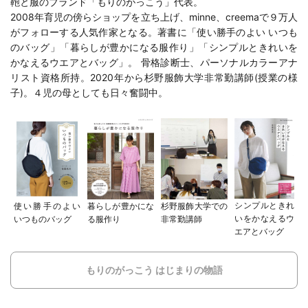
鞄と服のブランド「もりのがっこう」代表。
2008年育児の傍らショップを立ち上げ、minne、creemaで９万人
がフォローする人気作家となる。著書に「
使い勝手のよい いつも
のバッグ
」「
暮らしが豊かになる服作り
」「
シンプルときれいを
かなえるウエアとバッグ
」。 骨格診断士、パーソナルカラーアナ
リスト資格所持。2020年から
杉野服飾大学
非常勤講師(
授業の様
子
)。４児の母としても日々奮闘中。
シンプルときれ
使い勝手のよい
暮らしが豊かにな
杉野服飾大学での
いをかなえるウ
いつものバッグ
る服作り
非常勤講師
エアとバッグ
もりのがっこう はじまりの物語