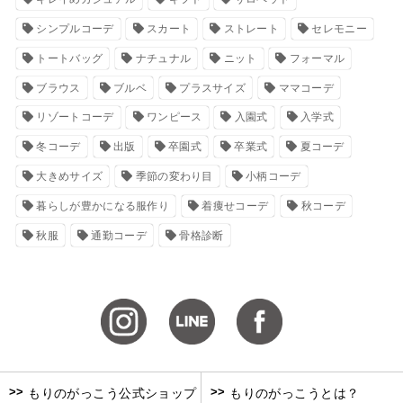
シンプルコーデ
スカート
ストレート
セレモニー
トートバッグ
ナチュナル
ニット
フォーマル
ブラウス
ブルベ
プラスサイズ
ママコーデ
リゾートコーデ
ワンピース
入園式
入学式
冬コーデ
出版
卒園式
卒業式
夏コーデ
大きめサイズ
季節の変わり目
小柄コーデ
暮らしが豊かになる服作り
着痩せコーデ
秋コーデ
秋服
通勤コーデ
骨格診断
>>
>>
もりのがっこう公式ショップ
もりのがっこうとは？