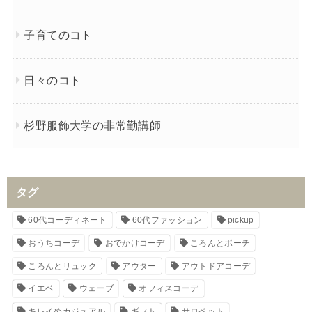
子育てのコト
日々のコト
杉野服飾大学の非常勤講師
タグ
60代コーディネート
60代ファッション
pickup
おうちコーデ
おでかけコーデ
ころんとポーチ
ころんとリュック
アウター
アウトドアコーデ
イエベ
ウェーブ
オフィスコーデ
キレイめカジュアル
ギフト
サロペット