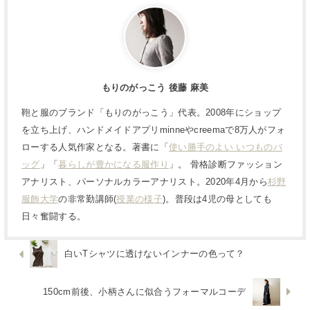
もりのがっこう 後藤 麻美
鞄と服のブランド「もりのがっこう」代表。2008年にショップ
を立ち上げ、ハンドメイドアプリminneやcreemaで8万人がフォ
ローする人気作家となる。著書に「
使い勝手のよい いつものバ
ッグ
」「
暮らしが豊かになる服作り
」。 骨格診断ファッション
アナリスト、パーソナルカラーアナリスト。2020年4月から
杉野
服飾大学
の非常勤講師(
授業の様子
)。普段は4児の母としても
日々奮闘する。
白いTシャツに透けないインナーの色って？
150cm前後、小柄さんに似合うフォーマルコーデ