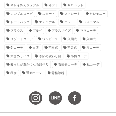
キレイめカジュアル
ギフト
サロペット
シンプルコーデ
スカート
ストレート
セレモニー
トートバッグ
ナチュナル
ニット
フォーマル
ブラウス
ブルベ
プラスサイズ
ママコーデ
リゾートコーデ
ワンピース
入園式
入学式
冬コーデ
出版
卒園式
卒業式
夏コーデ
大きめサイズ
季節の変わり目
小柄コーデ
暮らしが豊かになる服作り
着痩せコーデ
秋コーデ
秋服
通勤コーデ
骨格診断