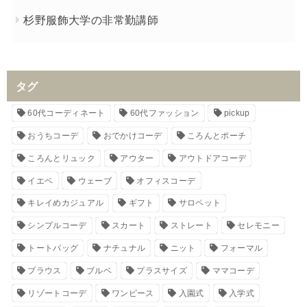
杉野服飾大学の非常勤講師
タグ
60代コーディネート
60代ファッション
pickup
おうちコーデ
おでかけコーデ
ころんとポーチ
ころんとリュック
アウター
アウトドアコーデ
イエベ
ウェーブ
オフィスコーデ
キレイめカジュアル
ギフト
サロペット
シンプルコーデ
スカート
ストレート
セレモニー
トートバッグ
ナチュナル
ニット
フォーマル
ブラウス
ブルベ
プラスサイズ
ママコーデ
リゾートコーデ
ワンピース
入園式
入学式