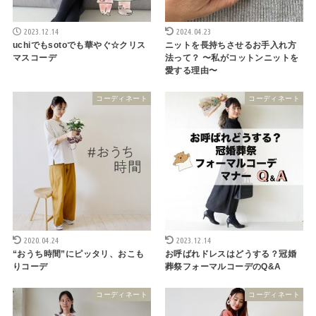
2023.12.14
2024.04.23
uchiでもsotoでも華やぐ☆クリス
ニットを長持ちさせるお手入れ方
マスコーデ
法って？ 〜私がコットンニットを
愛する理由〜
コーディネート
コーディネート
2020.04.24
2023.12.14
“おうち時間”にピッタリ、おこも
お呼ばれドレスはどうする？冠婚
りコーデ
葬祭フォーマルコーデのQ&A
コーディネート
コーディネート