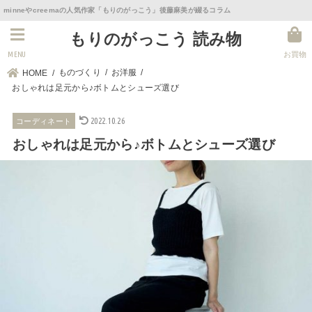
minneやcreemaの人気作家「もりのがっこう」後藤麻美が綴るコラム
もりのがっこう 読み物
MENU
お買物
ものづくり
お洋服
HOME
おしゃれは足元から♪ボトムとシューズ選び
2022.10.26
コーディネート
おしゃれは足元から♪ボトムとシューズ選び