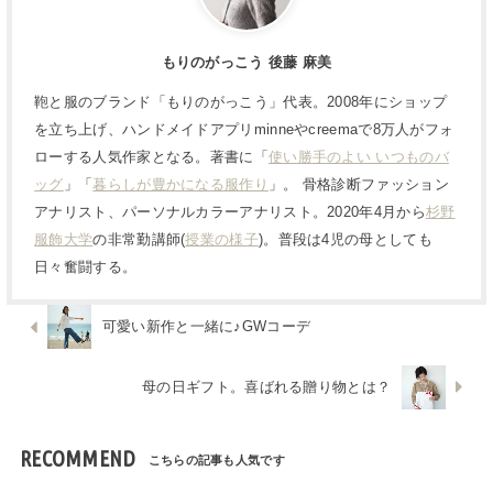
もりのがっこう 後藤 麻美
鞄と服のブランド「もりのがっこう」代表。2008年にショップ
を立ち上げ、ハンドメイドアプリminneやcreemaで8万人がフォ
ローする人気作家となる。著書に「
使い勝手のよい いつものバ
ッグ
」「
暮らしが豊かになる服作り
」。 骨格診断ファッション
アナリスト、パーソナルカラーアナリスト。2020年4月から
杉野
服飾大学
の非常勤講師(
授業の様子
)。普段は4児の母としても
日々奮闘する。
可愛い新作と一緒に♪GWコーデ
母の日ギフト。喜ばれる贈り物とは？
RECOMMEND