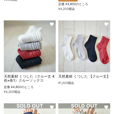
定価
¥
4,800
のところ
¥
4,200
税込
天然素材 くつした（クルー丈 4
天然素材 くつした 【クルー丈】
色×各1）クルーソックス
¥
1,200
税込
定価
¥
4,800
のところ
¥
4,200
税込
SOLD OUT
SOLD OUT