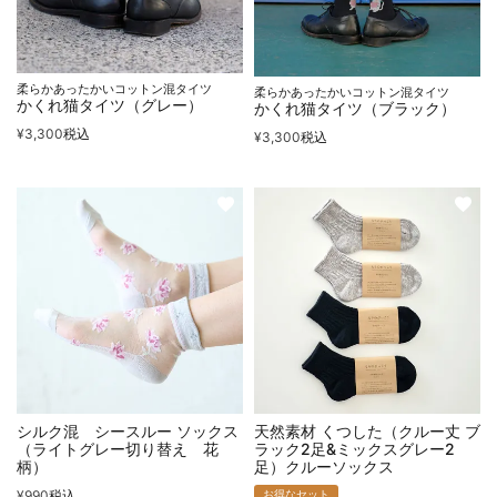
柔らかあったかいコットン混タイツ
柔らかあったかいコットン混タイツ
かくれ猫タイツ（グレー）
かくれ猫タイツ（ブラック）
¥
3,300
税込
¥
3,300
税込
シルク混 シースルー ソックス
天然素材 くつした（クルー丈 ブ
（ライトグレー切り替え 花
ラック2足&ミックスグレー2
柄）
足）クルーソックス
¥
990
税込
お得なセット