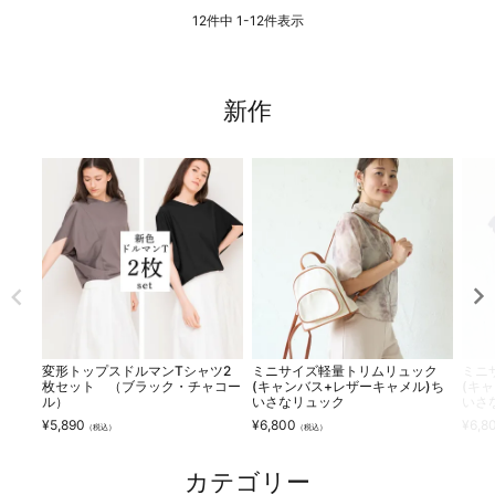
12
件中
1
-
12
件表示
新作
変形トップスドルマンTシャツ2
ミニサイズ軽量トリムリュック
ミニ
枚セット （ブラック・チャコー
(キャンバス+レザーキャメル)ち
(キ
ル）
いさなリュック
いさ
¥
5,890
¥
6,800
¥
6,8
（税込）
（税込）
カテゴリー