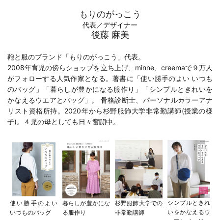
もりのがっこう
代表／デザイナー
後藤 麻美
鞄と服のブランド「もりのがっこう」代表。
2008年育児の傍らショップを立ち上げ、minne、creemaで９万人
がフォローする人気作家となる。著書に「
使い勝手のよい いつも
のバッグ
」「
暮らしが豊かになる服作り
」「
シンプルときれいを
かなえるウエアとバッグ
」。 骨格診断士、パーソナルカラーアナ
リスト資格所持。2020年から
杉野服飾大学
非常勤講師(
授業の様
子
)。４児の母としても日々奮闘中。
シンプルときれ
使い勝手のよい
暮らしが豊かにな
杉野服飾大学での
いをかなえるウ
いつものバッグ
る服作り
非常勤講師