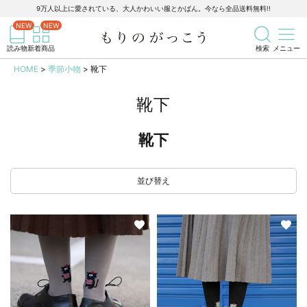
9万人以上に愛されている、大人かわいい服とかばん。今なら全品送料無料!!
記事を検索
商品を検索
読み物
新着商品
検索
メニュー
HOME
季節小物
靴下
靴下
靴下
並び替え