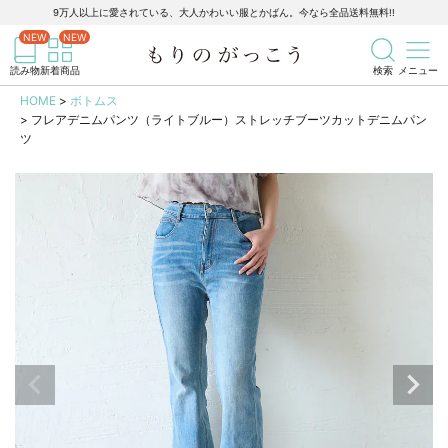
9万人以上に愛されている、大人かわいい服とかばん。今なら全品送料無料!!
記事を検索
商品を検索
読み物
新着商品
検索
メニュー
HOME
ボトムス
フレアデニムパンツ（ライトブルー）ストレッチブーツカットデニムパン
ツ