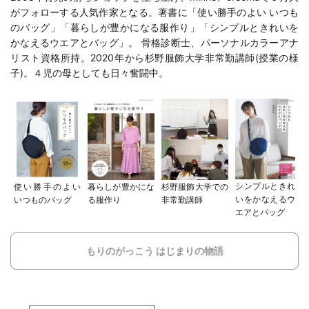
がフォローする人気作家となる。著書に「
使い勝手のよい いつも
のバッグ
」「
暮らしが豊かになる服作り
」「
シンプルときれいを
かなえるウエアとバッグ
」。 骨格診断士、パーソナルカラーアナ
リスト資格所持。2020年から
杉野服飾大学
非常勤講師(
授業の様
子
)。４児の母としても日々奮闘中。
シンプルときれ
使い勝手のよい
暮らしが豊かにな
杉野服飾大学での
いをかなえるウ
いつものバッグ
る服作り
非常勤講師
エアとバッグ
もりのがっこう はじまりの物語