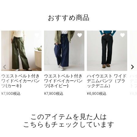
おすすめ商品
ウエストベルト付き
ウエストベルト付き
ハイウエスト ワイド
ハ
ワイドベイカーパン
ワイドベイカーパン
デニムパンツ（ブラ
デ
ツ(カーキ)
ツ(ネイビー)
ックデニム）
ト
¥
7,900
税込
¥
7,900
税込
¥
6,900
税込
¥
6,
このアイテムを見た人は
こちらもチェックしています