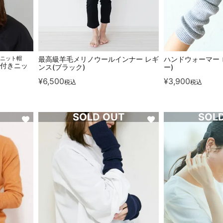
ニット帽
最高級羊毛メリノウールインナー レギ
ハンドウォーマー 
紐付きニッ
ンス(ブラック)
ー)
¥
6,500
¥
3,900
税込
税込
SOLD OUT
SOL