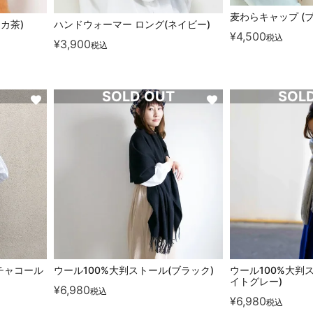
麦わらキャップ (
カ茶)
ハンドウォーマー ロング(ネイビー)
¥
4,500
税込
¥
3,900
税込
SOLD OUT
SOL
チャコール
ウール100%大判ストール(ブラック)
ウール100%大判
イトグレー)
¥
6,980
税込
¥
6,980
税込