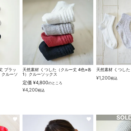
丈 ブラッ
天然素材 くつした（クルー丈 4色×各
天然素材 くつした
）クルーソ
1）クルーソックス
¥
1,200
税込
定価
¥
4,800
のところ
¥
4,200
税込
SOL