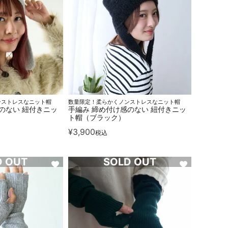
ンストレスなニット帽
数量限定！柔らかくノンストレスなニット帽
のない 紐付きニッ
手編み 締め付け感のない 紐付きニッ
ト帽（ブラック）
¥
3,900
税込
D OUT
SOLD OUT