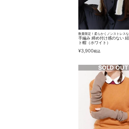
数量限定！柔らかくノンストレスな
手編み 締め付け感のない 
ト帽（ホワイト）
¥
3,900
税込
SOLD OUT