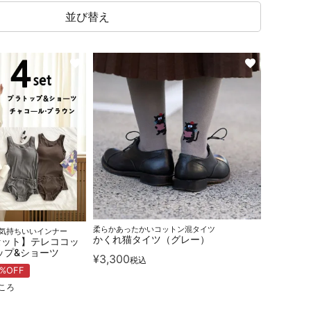
並び替え
柔らかあったかいコットン混タイツ
気持ちいいインナー
かくれ猫タイツ（グレー）
セット】テレココッ
トップ&ショーツ
¥
3,300
税込
1%OFF
ころ