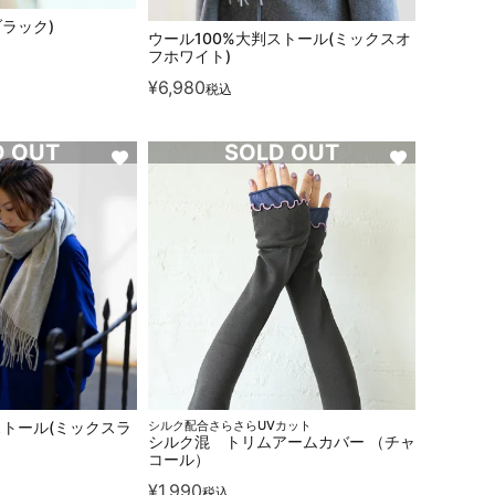
ブラック)
ウール100%大判ストール(ミックスオ
フホワイト)
¥
6,980
税込
D OUT
SOLD OUT
ストール(ミックスラ
シルク配合さらさらUVカット
シルク混 トリムアームカバー （チャ
コール）
¥
1,990
税込