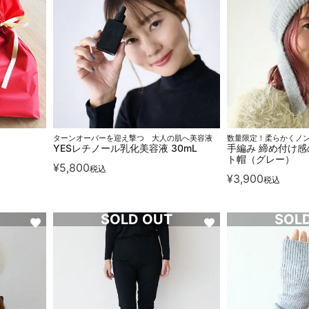
ターンオーバーを迎え撃つ 大人の肌へ美容液
数量限定！柔らかくノ
YESレチノール乳化美容液 30mL
手編み 締め付け感
ト帽（グレー）
¥
5,800
税込
¥
3,900
税込
SOLD OUT
SOL