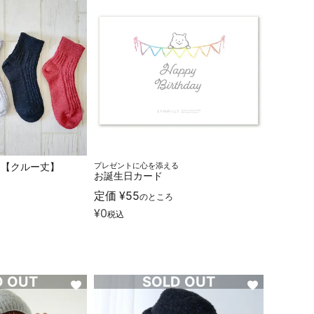
 【クルー丈】
プレゼントに心を添える
お誕生日カード
定価
¥
55
のところ
¥
0
税込
D OUT
SOLD OUT