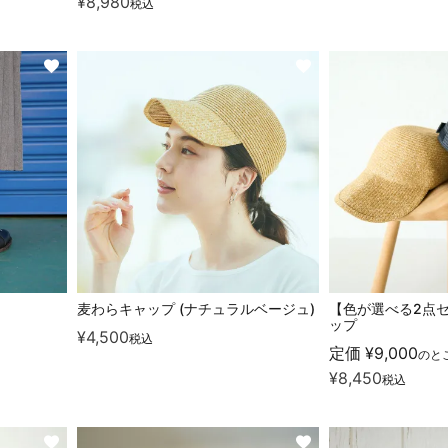
¥
8,980
税込
麦わらキャップ (ナチュラルベージュ)
【色が選べる2点
）
ップ
¥
4,500
税込
定価
¥
9,000
のと
¥
8,450
税込