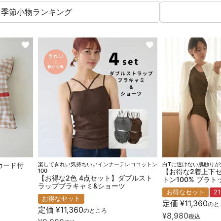
季節小物ランキング
カード付
楽してきれい気持ちいいインナーテレココットン
白Tに透けない肌触りが
100
【お得な2着上下
【お得な2色 4点セット】ダブルスト
トン100% ブラ
ラップブラキャミ&ショーツ
お得なセット
2
お得なセット
定価
¥
11,360
のと
定価
¥
11,360
のところ
¥
8,980
税込