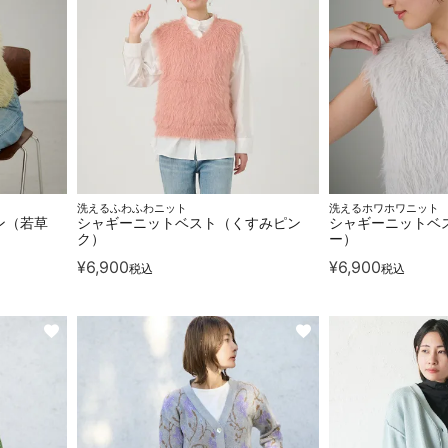
洗えるふわふわニット
洗えるホワホワニット
ン（若草
シャギーニットベスト（くすみピン
シャギーニットベ
ク）
ー）
¥
6,900
¥
6,900
税込
税込