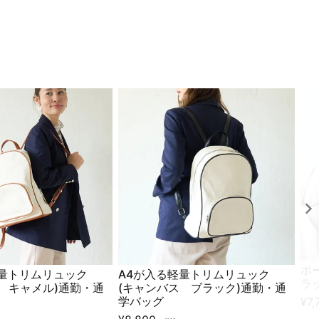
ポ
軽量トリムリュック
A4が入る軽量トリムリュック
ラ
 キャメル)通勤・通
(キャンバス ブラック)通勤・通
学バッグ
¥
7,