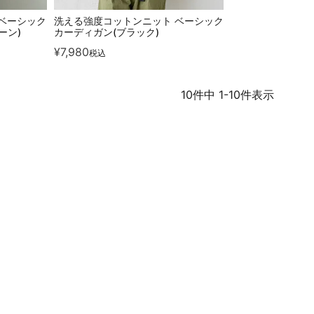
ベーシック
洗える強度コットンニット ベーシック
ーン)
カーディガン(ブラック)
¥
7,980
税込
10
件中
1
-
10
件表示