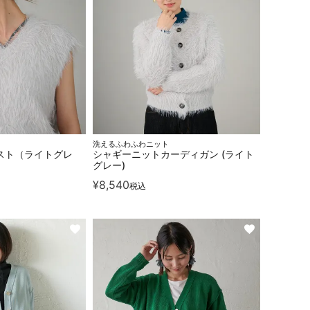
洗えるふわふわニット
スト（ライトグレ
シャギーニットカーディガン (ライト
グレー)
¥
8,540
税込