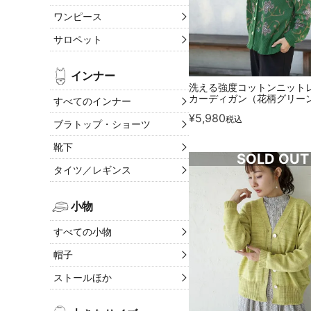
ワンピース
サロペット
インナー
洗える強度コットンニット
カーディガン（花柄グリー
すべてのインナー
¥
5,980
税込
ブラトップ・ショーツ
靴下
SOLD OUT
タイツ／レギンス
小物
すべての小物
帽子
ストールほか