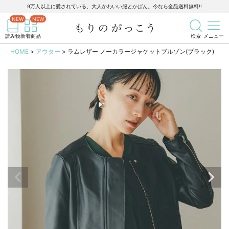
9万人以上に愛されている、大人かわいい服とかばん。今なら全品送料無料!!
記事を検索
商品を検索
読み物
新着商品
検索
メニュー
HOME
アウター
ラムレザー ノーカラージャケットブルゾン(ブラック)