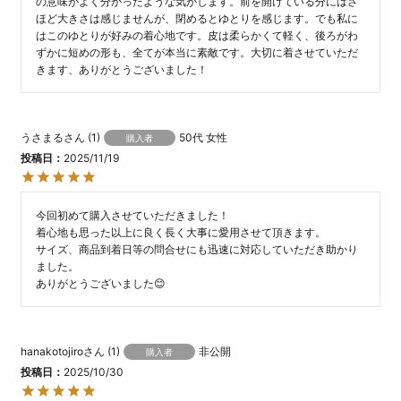
の意味がよく分かったような気がします。前を開けている分にはさ
ほど大きさは感じませんが、閉めるとゆとりを感じます。でも私に
はこのゆとりが好みの着心地です。皮は柔らかくて軽く、後ろがわ
ずかに短めの形も、全てが本当に素敵です。大切に着させていただ
きます、ありがとうございました！
うさまる
1
50代
女性
購入者
投稿日
2025/11/19
今回初めて購入させていただきました！

着心地も思った以上に良く長く大事に愛用させて頂きます。

サイズ、商品到着日等の問合せにも迅速に対応していただき助かり
ました。

ありがとうございました😊
hanakotojiro
1
非公開
購入者
投稿日
2025/10/30