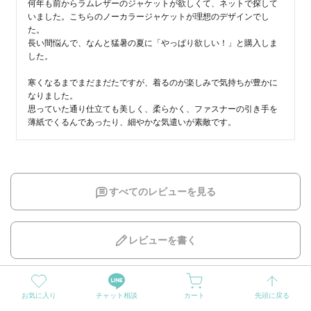
何年も前からラムレザーのジャケットが欲しくて、ネットで探して
いました。こちらのノーカラージャケットが理想のデザインでし
た。

長い間悩んで、なんと猛暑の夏に「やっぱり欲しい！」と購入しま
した。

寒くなるまでまだまだたですが、着るのが楽しみで気持ちが豊かに
なりました。

思っていた通り仕立ても美しく、柔らかく、ファスナーの引き手を
薄紙でくるんであったり、細やかな気遣いが素敵です。
すべてのレビューを見る
レビューを書く
サイズはこちら
お気に入り
チャット相談
カート
先頭に戻る