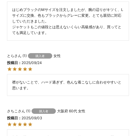
はじめブラックのMサイズを注文しましたが、腕の辺りがキツく、L
サイズに交換、色もブラックからグレーに変更。とても親切に対応
していただきました。

ジャケットもこの値段とは思えないくらい高級感があり、買ってと
とら
1
女性
購入者
投稿日
2025/09/24
襟がないことで、ハード過ぎず、色んな着こなしに合わせやすいと
思います。
さちこ
1
大阪府
60代
女性
購入者
投稿日
2025/09/03