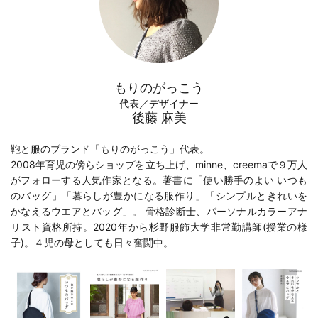
もりのがっこう
代表／デザイナー
後藤 麻美
鞄と服のブランド「もりのがっこう」代表。
2008年育児の傍らショップを立ち上げ、minne、creemaで９万人
がフォローする人気作家となる。著書に「
使い勝手のよい いつも
のバッグ
」「
暮らしが豊かになる服作り
」「
シンプルときれいを
かなえるウエアとバッグ
」。 骨格診断士、パーソナルカラーアナ
リスト資格所持。2020年から
杉野服飾大学
非常勤講師(
授業の様
子
)。４児の母としても日々奮闘中。