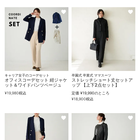
キャリア女子のコーデセット
卒園式 卒業式 ママスーツ
オフィスコーデセット 紺ジャケ
ストレッチショート丈セットア
ット＆ワイドパンツベージュ
ップ 【上下2点セット】
¥
19,980
税込
定価
¥
19,990
のところ
¥
18,900
税込