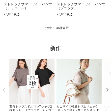
ストレッチサマーワイドパンツ
ストレッチサマーワイドパンツ
（チャコール）
（ブラック）
¥
5,840
税込
¥
5,840
税込
36
件中
1
-
36
件表示
新作
変形トップスドルマンTシャツ2
ミニサイズ軽量トリムリュック
ミニ
枚セット （ブラック・チャコー
(キャンバス+レザーキャメル)ち
(キ