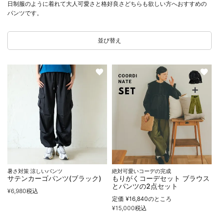
日制服のように着れて大人可愛さと格好良さどちらも欲しい方へおすすめの
パンツです。
並び替え
暑さ対策 涼しいパンツ
絶対可愛いコーデの完成
サテンカーゴパンツ(ブラック)
もりがくコーデセット ブラウス
とパンツの2点セット
¥
6,980
税込
定価
¥
16,840
のところ
¥
15,000
税込