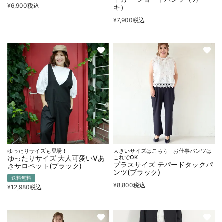
¥
6,900
税込
キ）
¥
7,900
税込
ゆったりサイズも登場！
大きいサイズはこちら お仕事パンツは
ゆったりサイズ 大人可愛いVあ
これでOK
プラスサイズ テパードタックパ
きサロペット(ブラック)
ンツ(ブラック)
送料無料
¥
8,800
税込
¥
12,980
税込