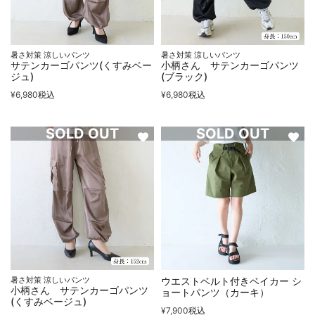
暑さ対策 涼しいパンツ
暑さ対策 涼しいパンツ
サテンカーゴパンツ(くすみベー
小柄さん サテンカーゴパンツ
ジュ)
(ブラック)
¥
6,980
税込
¥
6,980
税込
SOLD OUT
SOLD OUT
暑さ対策 涼しいパンツ
ウエストベルト付きベイカー シ
小柄さん サテンカーゴパンツ
ョートパンツ（カーキ）
(くすみベージュ)
¥
7,900
税込