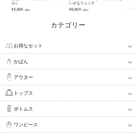
ル）
いさなリュック
いさ
¥
5,890
¥
6,800
¥
6,8
（税込）
（税込）
カテゴリー
お得なセット
かばん
アウター
トップス
ボトムス
ワンピース