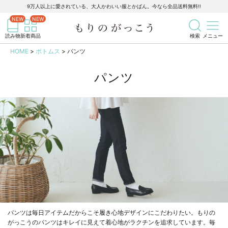
9万人以上に愛されている、大人かわいい服とかばん。今なら全品送料無料!!
記事を検索
商品を検索
読み物
新着商品
検索
メニュー
HOME
ボトムス
パンツ
パンツ
パンツは毎日アイテムだからこそ履き心地デザインにこだわりたい。もりの
がっこうのパンツはキレイに見えて着心地がラクチンを追求しています。毎