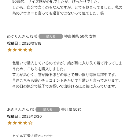
50歳代、サイズ感が心配でしたが、ぴったりでした。

しかも、自分で言うのもなんですが、とても似合ってました。私の
為のアウターと言っても過言ではないって位でした。笑
めぐりん
34
神奈川県
50代
女性
購入者
投稿日
2026/01/18
色違いで購入しているのですが、娘が気に入り良く着て行ってしま
うため、こちらを購入しました。

首元が温かく、雪が降るほどの寒さで無い限り毎日活躍中です。

早速こちらも娘がチョコミントみたいで可愛いと言っております。

あきさん
1
香川県
50代
購入者
投稿日
2025/12/30
とても可愛く暖かいです。
