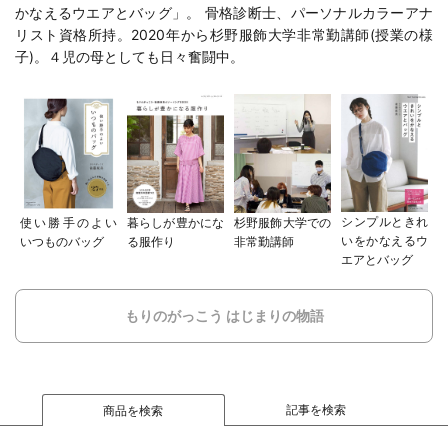
かなえるウエアとバッグ
」。 骨格診断士、パーソナルカラーアナ
リスト資格所持。2020年から
杉野服飾大学
非常勤講師(
授業の様
子
)。４児の母としても日々奮闘中。
シンプルときれ
使い勝手のよい
暮らしが豊かにな
杉野服飾大学での
いをかなえるウ
いつものバッグ
る服作り
非常勤講師
エアとバッグ
もりのがっこう はじまりの物語
記事を検索
商品を検索