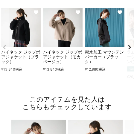
ハイネック ジップボ
ハイネック ジップボ
撥水加工 マウンテン
ラ
アジャケット（ブラ
アジャケット（モカ
パーカー（ブラッ
ー
ック）
ベージュ）
ク）
ン(
¥
13,840
税込
¥
13,840
税込
¥
12,980
税込
送
¥
29
このアイテムを見た人は
こちらもチェックしています