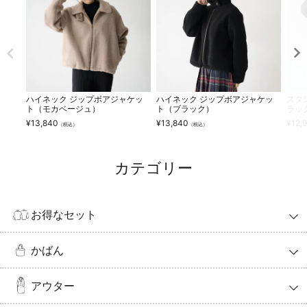
ハイネック ジップボアジャケッ
ハイネック ジップボアジャケッ
スタ
ト（モカベージュ）
ト（ブラック）
ラッ
¥
13,840
¥
13,840
¥
12,
（税込）
（税込）
カテゴリー
お得なセット
かばん
アウター