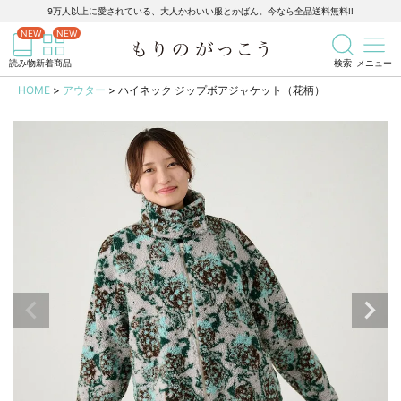
9万人以上に愛されている、大人かわいい服とかばん。今なら全品送料無料!!
記事を検索
商品を検索
読み物
新着商品
検索
メニュー
HOME
アウター
ハイネック ジップボアジャケット（花柄）