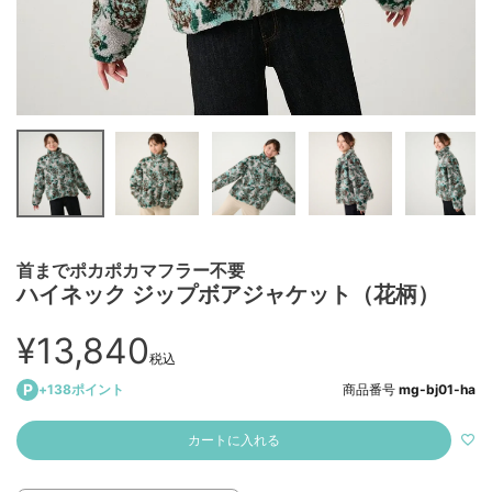
首までポカポカマフラー不要
ハイネック ジップボアジャケット（花柄）
¥
13,840
税込
+
138
ポイント
商品番号
mg-bj01-ha
カートに入れる