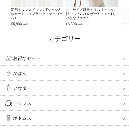
変形トップスドルマンTシャツ2
ミニサイズ軽量トリムリュック
ミニ
枚セット （ブラック・チャコー
(キャンバス+レザーキャメル)ち
(キ
ル）
いさなリュック
いさ
¥
5,890
¥
6,800
¥
6,8
（税込）
（税込）
カテゴリー
お得なセット
かばん
アウター
トップス
ボトムス