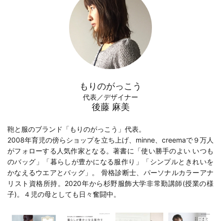
もりのがっこう
代表／デザイナー
後藤 麻美
鞄と服のブランド「もりのがっこう」代表。
2008年育児の傍らショップを立ち上げ、minne、creemaで９万人
がフォローする人気作家となる。著書に「
使い勝手のよい いつも
のバッグ
」「
暮らしが豊かになる服作り
」「
シンプルときれいを
かなえるウエアとバッグ
」。 骨格診断士、パーソナルカラーアナ
リスト資格所持。2020年から
杉野服飾大学
非常勤講師(
授業の様
子
)。４児の母としても日々奮闘中。