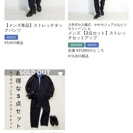
【メンズ単品】ストレッチタッ
入学式や入園式、ややカジュアルなビジ
ネスシーンにも
クパンツ
メンズ 【2点セット】ストレッ
チセットアップ
MEN'S
¥
9,800
税込
送料無料
MEN'S
定価
¥
21,600
のところ
¥
19,800
税込
SOLD OUT