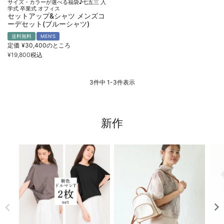
サイズ・カラーが選べる福袋♪七五三 入
学式 卒業式 オフィス
セットアップ&シャツ メンズコ
ーデセット(ブルーシャツ)
送料無料
MEN'S
定価
¥
30,400
のところ
¥
19,800
税込
3
件中
1
-
3
件表示
新作