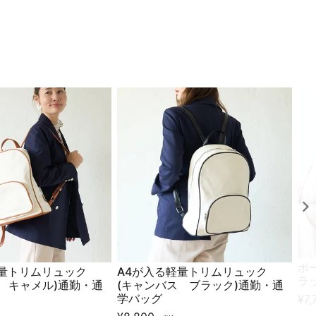
ポ
軽量トリムリュック
A4が入る軽量トリムリュック
ラ
 キャメル)通勤・通
(キャンバス ブラック)通勤・通
学バッグ
¥
7,