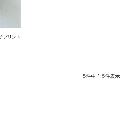
子プリント
）
5
件中
1
-
5
件表示