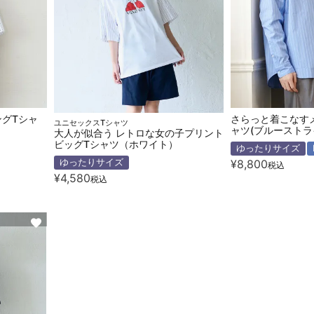
ングTシャ
さらっと着こなす
ユニセックスTシャツ
ャツ(ブルーストラ
大人が似合う レトロな女の子プリント
ビッグTシャツ（ホワイト）
ゆったりサイズ
¥
8,800
ゆったりサイズ
税込
¥
4,580
税込