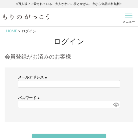
9万人以上に愛されている、大人かわいい服とかばん。今なら全品送料無料!!
メニュー
HOME
ログイン
ログイン
会員登録がお済みのお客様
メールアドレス
(
必
須
パスワード
)
(
必
須
)