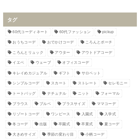
タグ
60代コーディネート
60代ファッション
pickup
おうちコーデ
おでかけコーデ
ころんとポーチ
ころんとリュック
アウター
アウトドアコーデ
イエベ
ウェーブ
オフィスコーデ
キレイめカジュアル
ギフト
サロペット
シンプルコーデ
スカート
ストレート
セレモニー
トートバッグ
ナチュナル
ニット
フォーマル
ブラウス
ブルベ
プラスサイズ
ママコーデ
リゾートコーデ
ワンピース
入園式
入学式
冬コーデ
出版
卒園式
卒業式
夏コーデ
大きめサイズ
季節の変わり目
小柄コーデ