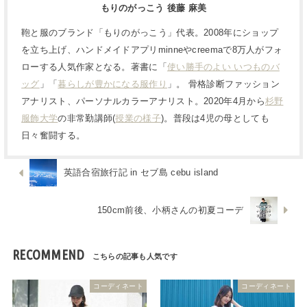
もりのがっこう 後藤 麻美
鞄と服のブランド「もりのがっこう」代表。2008年にショップ
を立ち上げ、ハンドメイドアプリminneやcreemaで8万人がフォ
ローする人気作家となる。著書に「
使い勝手のよい いつものバ
ッグ
」「
暮らしが豊かになる服作り
」。 骨格診断ファッション
アナリスト、パーソナルカラーアナリスト。2020年4月から
杉野
服飾大学
の非常勤講師(
授業の様子
)。普段は4児の母としても
日々奮闘する。
英語合宿旅行記 in セブ島 cebu island
150cm前後、小柄さんの初夏コーデ
RECOMMEND
コーディネート
コーディネート