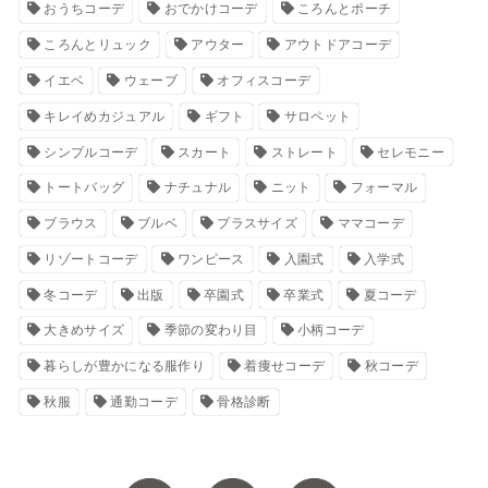
おうちコーデ
おでかけコーデ
ころんとポーチ
ころんとリュック
アウター
アウトドアコーデ
イエベ
ウェーブ
オフィスコーデ
キレイめカジュアル
ギフト
サロペット
シンプルコーデ
スカート
ストレート
セレモニー
トートバッグ
ナチュナル
ニット
フォーマル
ブラウス
ブルベ
プラスサイズ
ママコーデ
リゾートコーデ
ワンピース
入園式
入学式
冬コーデ
出版
卒園式
卒業式
夏コーデ
大きめサイズ
季節の変わり目
小柄コーデ
暮らしが豊かになる服作り
着痩せコーデ
秋コーデ
秋服
通勤コーデ
骨格診断