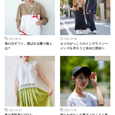
2021.04.23
2022.03.04
母の日ギフト。喜ばれる贈り物と
もりのがっこうのメンズライン〜
は？
メンズを作ろうと決めた理由〜
ニュース
ものづくり
2022.10.24
2022.11.01
春の再販祭り2022♪
残りわずか！の夏アイテム＆人気