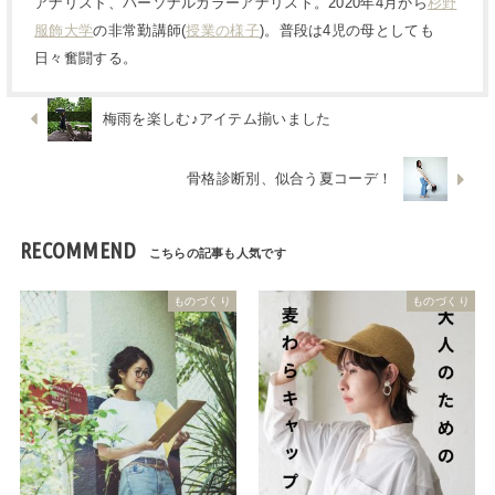
アナリスト、パーソナルカラーアナリスト。2020年4月から
杉野
服飾大学
の非常勤講師(
授業の様子
)。普段は4児の母としても
日々奮闘する。
梅雨を楽しむ♪アイテム揃いました
骨格診断別、似合う夏コーデ！
RECOMMEND
ものづくり
ものづくり