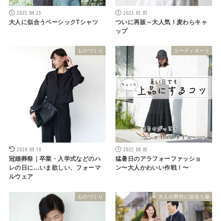
2025.04.23
2023.03.01
大人に似合うベーシックTシャツ
ついに再販～大人気！麦わらキャ
ップ
ものづくり
コーディネート
2024.09.10
2022.08.05
冠婚葬祭｜卒業・入学式などのハ
猛暑日のアラフォーファッショ
レの日に…いま欲しい、フォーマ
ン〜大人かわいい作戦！〜
ルウェア
ものづくり
大人の男性に似合う服