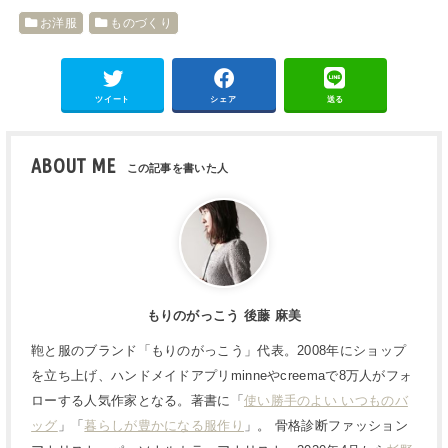
お洋服
ものづくり
ツイート
シェア
送る
ABOUT ME
もりのがっこう 後藤 麻美
鞄と服のブランド「もりのがっこう」代表。2008年にショップ
を立ち上げ、ハンドメイドアプリminneやcreemaで8万人がフォ
ローする人気作家となる。著書に「
使い勝手のよい いつものバ
ッグ
」「
暮らしが豊かになる服作り
」。 骨格診断ファッション