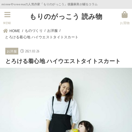
minneやcreemaの人気作家「もりのがっこう」後藤麻美が綴るコラム
もりのがっこう 読み物
MENU
お買物
ものづくり
お洋服
HOME
とろける着心地 ハイウエストタイトスカート
2021.03.26
お洋服
とろける着心地 ハイウエストタイトスカート