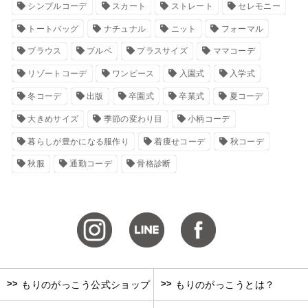
シンプルコーデ
スカート
ストレート
セレモニー
トートバッグ
ナチュナル
ニット
フォーマル
ブラウス
ブルベ
プラスサイズ
ママコーデ
リゾートコーデ
ワンピース
入園式
入学式
冬コーデ
出版
卒園式
卒業式
夏コーデ
大きめサイズ
季節の変わり目
小柄コーデ
暮らしが豊かになる服作り
着痩せコーデ
秋コーデ
秋服
通勤コーデ
骨格診断
>>
>>
もりのがっこう公式ショップ
もりのがっこうとは？