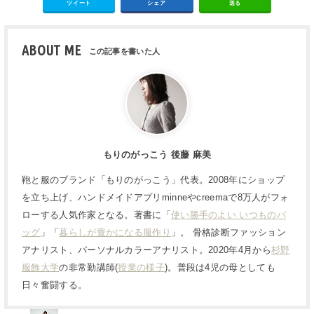
ツイート
シェア
送る
ABOUT ME
もりのがっこう 後藤 麻美
鞄と服のブランド「もりのがっこう」代表。2008年にショップ
を立ち上げ、ハンドメイドアプリminneやcreemaで8万人がフォ
ローする人気作家となる。著書に「
使い勝手のよい いつものバ
ッグ
」「
暮らしが豊かになる服作り
」。 骨格診断ファッション
アナリスト、パーソナルカラーアナリスト。2020年4月から
杉野
服飾大学
の非常勤講師(
授業の様子
)。普段は4児の母としても
日々奮闘する。