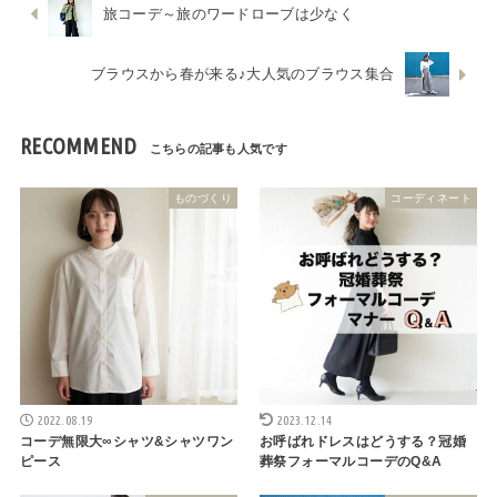
旅コーデ～旅のワードローブは少なく
ブラウスから春が来る♪大人気のブラウス集合
RECOMMEND
ものづくり
コーディネート
2022.08.19
2023.12.14
コーデ無限大∞シャツ&シャツワン
お呼ばれドレスはどうする？冠婚
ピース
葬祭フォーマルコーデのQ&A