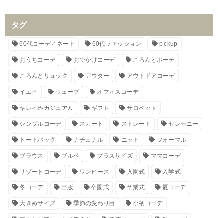
タグ
60代コーディネート
60代ファッション
pickup
おうちコーデ
おでかけコーデ
ころんとポーチ
ころんとリュック
アウター
アウトドアコーデ
イエベ
ウェーブ
オフィスコーデ
キレイめカジュアル
ギフト
サロペット
シンプルコーデ
スカート
ストレート
セレモニー
トートバッグ
ナチュナル
ニット
フォーマル
ブラウス
ブルベ
プラスサイズ
ママコーデ
リゾートコーデ
ワンピース
入園式
入学式
冬コーデ
出版
卒園式
卒業式
夏コーデ
大きめサイズ
季節の変わり目
小柄コーデ