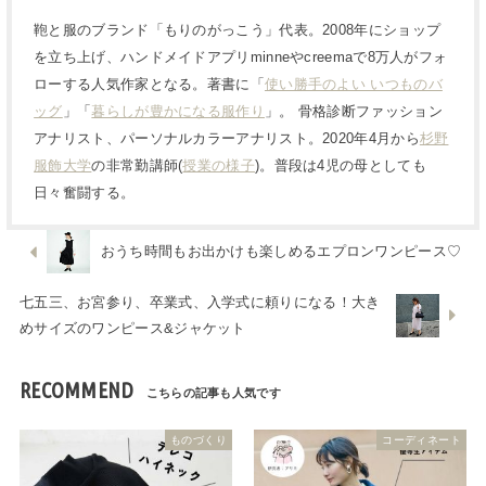
鞄と服のブランド「もりのがっこう」代表。2008年にショップ
を立ち上げ、ハンドメイドアプリminneやcreemaで8万人がフォ
ローする人気作家となる。著書に「
使い勝手のよい いつものバ
ッグ
」「
暮らしが豊かになる服作り
」。 骨格診断ファッション
アナリスト、パーソナルカラーアナリスト。2020年4月から
杉野
服飾大学
の非常勤講師(
授業の様子
)。普段は4児の母としても
日々奮闘する。
おうち時間もお出かけも楽しめるエプロンワンピース♡
七五三、お宮参り、卒業式、入学式に頼りになる！大き
めサイズのワンピース&ジャケット
RECOMMEND
ものづくり
コーディネート