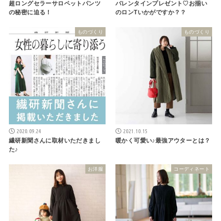
超ロングセラーサロペットパンツ
バレンタインプレゼント♡お揃い
の秘密に迫る！
のロンTいかがですか？？
ものづくり
ものづくり
2020.09.24
2021.10.15
繊研新聞さんに取材いただきまし
暖かく可愛い♪最強アウターとは？
た♪
お洋服
コーディネート