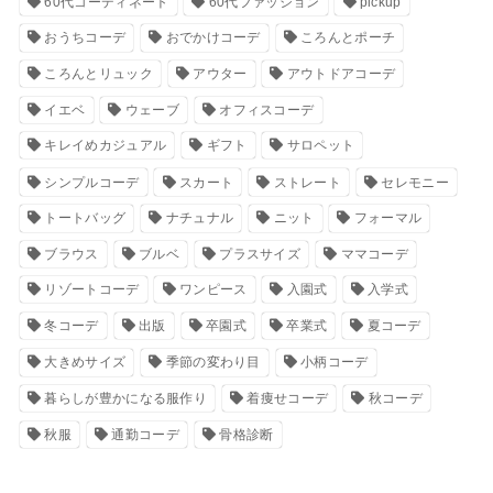
60代コーディネート
60代ファッション
pickup
おうちコーデ
おでかけコーデ
ころんとポーチ
ころんとリュック
アウター
アウトドアコーデ
イエベ
ウェーブ
オフィスコーデ
キレイめカジュアル
ギフト
サロペット
シンプルコーデ
スカート
ストレート
セレモニー
トートバッグ
ナチュナル
ニット
フォーマル
ブラウス
ブルベ
プラスサイズ
ママコーデ
リゾートコーデ
ワンピース
入園式
入学式
冬コーデ
出版
卒園式
卒業式
夏コーデ
大きめサイズ
季節の変わり目
小柄コーデ
暮らしが豊かになる服作り
着痩せコーデ
秋コーデ
秋服
通勤コーデ
骨格診断