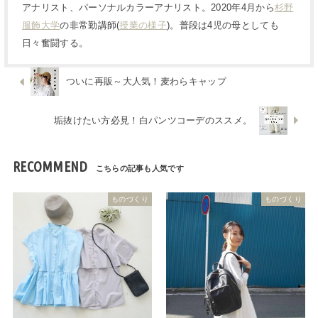
アナリスト、パーソナルカラーアナリスト。2020年4月から
杉野
服飾大学
の非常勤講師(
授業の様子
)。普段は4児の母としても
日々奮闘する。
ついに再販～大人気！麦わらキャップ
垢抜けたい方必見！白パンツコーデのススメ。
RECOMMEND
ものづくり
ものづくり