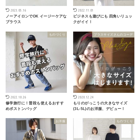
2023.05.16
2022.11.01
ノーアイロンでOK イージーケアな
ビジネスも遊びにも 四角いリュッ
ブラウス
クがイイ！
ものづくり
プラスサイズさんのコーデ
2022.10.26
2020.12.24
修学旅行に！普段も使えるおすす
もりのがっこうの大きなサイズ
めボストンバッグ
(3L-5L)のお洋服、デビュー！
お洋服
ものづくり