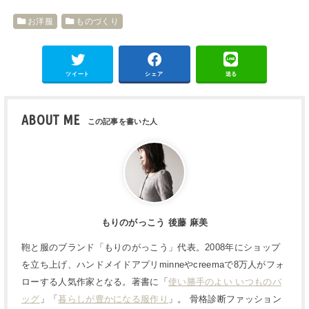
お洋服
ものづくり
ツイート
シェア
送る
ABOUT ME
もりのがっこう 後藤 麻美
鞄と服のブランド「もりのがっこう」代表。2008年にショップ
を立ち上げ、ハンドメイドアプリminneやcreemaで8万人がフォ
ローする人気作家となる。著書に「
使い勝手のよい いつものバ
ッグ
」「
暮らしが豊かになる服作り
」。 骨格診断ファッション