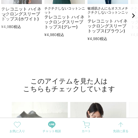
テレコニット ハイネ
チクチクしないコットンニ
敏感肌さんにもオススメチ
チク
ット
クチクしないコットンニッ
ット
ックロングスリーブ
テレコニット ハイネ
ト
テ
トップス(ホワイト)
テレコニット ハイネ
ックロングスリーブ
ッ
ックロングスリーブ
トップス(グレー)
ト
¥
4,980
税込
トップス(ブラウン)
¥
4,980
税込
¥
4,
¥
4,980
税込
このアイテムを見た人は
こちらもチェックしています
お気に入り
チャット相談
カート
先頭に戻る