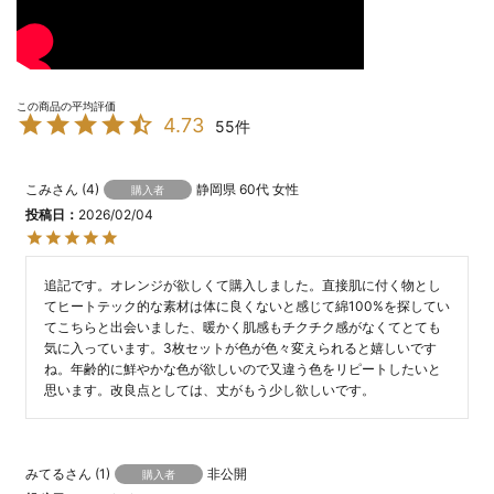
4.73
55
こみ
4
静岡県
60代
女性
購入者
投稿日
2026/02/04
追記です。オレンジが欲しくて購入しました。直接肌に付く物とし
てヒートテック的な素材は体に良くないと感じて綿100%を探してい
てこちらと出会いました、暖かく肌感もチクチク感がなくてとても
気に入っています。3枚セットが色が色々変えられると嬉しいです
ね。年齢的に鮮やかな色が欲しいので又違う色をリピートしたいと
思います。改良点としては、丈がもう少し欲しいです。
みてる
1
非公開
購入者