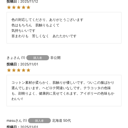
投稿日
2025/11/12
色の対応してくださり、ありがとうございます

色はもちろん　肌触りもよくて

気持ちいいです

首まわりも　苦しくなく　あたたかいです
きょ
1
非公開
購入者
投稿日
2025/11/01
コットン素材が柔らかく、肌触りが優しいです。ついこの服ばかり
選んでしまいます。ヘビロテ間違いなしです。テラコッタの色味
も、顔映りよく、健康的に見せてくれます。アイボリーの色味もか
わいい!
masu
1
北海道
50代
購入者
投稿日
2025/11/01