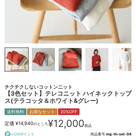
チクチクしないコットンニット
【3色セット】テレコニット ハイネックトップ
ス(テラコッタ＆ホワイト&グレー)
送料無料
お得なセット
20%OFF
¥
12,000
定価
¥
14,940
のところ
税込
+
120
ポイント
商品番号
mg-th-set-04