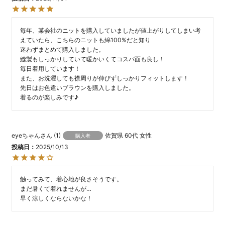
毎年、某会社のニットを購入していましたが値上がりしてしまい考
えていたら、こちらのニットも綿100%だと知り

迷わずまとめて購入しました。

縫製もしっかりしていて暖かいくてコスパ面も良し！

毎日着用しています！

また、お洗濯しても襟周りが伸びずしっかりフィットします！

先日はお色違いブラウンを購入しました。

着るのが楽しみです♪
eyeちゃん
1
佐賀県
60代
女性
購入者
投稿日
2025/10/13
触ってみて、着心地が良さそうです。

まだ暑くて着れませんが…

早く涼しくならないかな！