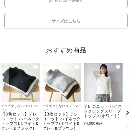
レビューを書く
サイズはこちら
おすすめ商品
チクチクしないコットンニ
チクチクしないコットンニ
テレコニット ハイネ
敏感
ット
ット
クチ
ックロングスリーブ
【3色セット】テレ
【3枚セット】テレ
ト
トップス(ホワイト)
テ
コニット ハイネック
コニット ハイネック
ッ
トップス(ホワイト&
トップス(ホワイト&
¥
4,980
税込
ト
グレー&ブラック)
グレー&ブラウン)