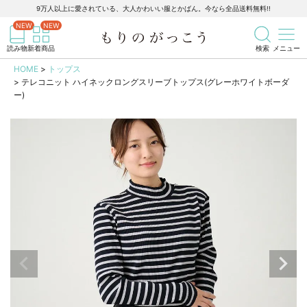
9万人以上に愛されている、大人かわいい服とかばん。今なら全品送料無料!!
記事を検索
商品を検索
読み物
新着商品
検索
メニュー
HOME
トップス
テレコニット ハイネックロングスリーブトップス(グレーホワイトボーダ
ー)