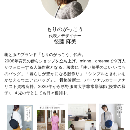
もりのがっこう
代表／デザイナー
後藤 麻美
鞄と服のブランド「もりのがっこう」代表。
2008年育児の傍らショップを立ち上げ、minne、creemaで９万人
がフォローする人気作家となる。著書に「
使い勝手のよい いつも
のバッグ
」「
暮らしが豊かになる服作り
」「
シンプルときれいを
かなえるウエアとバッグ
」。 骨格診断士、パーソナルカラーアナ
リスト資格所持。2020年から
杉野服飾大学
非常勤講師(
授業の様
子
)。４児の母としても日々奮闘中。