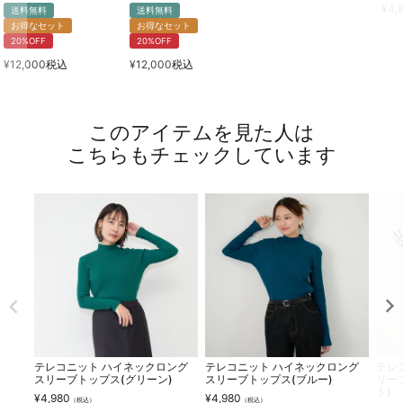
¥
4,
送料無料
送料無料
お得なセット
お得なセット
20%OFF
20%OFF
¥
12,000
税込
¥
12,000
税込
このアイテムを見た人は
こちらもチェックしています
テレコニット ハイネックロング
テレコニット ハイネックロング
テレ
スリーブトップス(グリーン)
スリーブトップス(ブルー)
リー
ト)
¥
4,980
¥
4,980
（税込）
（税込）