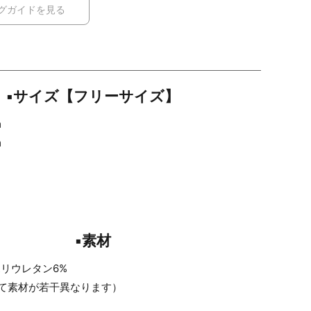
グガイドを見る
▪️サイズ【フリーサイズ】
m
m
▪️素材
ポリウレタン6%
て素材が若干異なります）