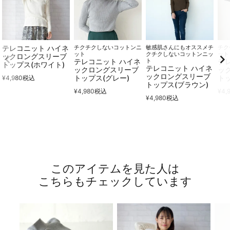
テレコニット ハイネ
チクチクしないコットンニ
敏感肌さんにもオススメチ
チク
ット
クチクしないコットンニッ
ット
ックロングスリーブ
テレコニット ハイネ
ト
テ
トップス(ホワイト)
テレコニット ハイネ
ックロングスリーブ
ッ
ックロングスリーブ
トップス(グレー)
ト
¥
4,980
税込
トップス(ブラウン)
¥
4,980
税込
¥
4,
¥
4,980
税込
このアイテムを見た人は
こちらもチェックしています