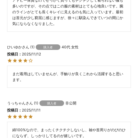
アトピー体質なのでせっかく買ってもチクチクして着られない服も
多いのですが、その点ではこの服の素材はとても心地良いです。腕
のラインがとても長くキレイに見えるのも気に入っています。最初
は首元が少し窮屈に感じますが、徐々に馴染んできていつの間にか
気にならなくなりました。
ひいゆか
1
40代
女性
購入者
投稿日
2025/11/12
まだ着用はしていませんが、手触りが良くこれから活躍すると思い
ます。
うっちゃん
1
非公開
購入者
投稿日
2025/11/11
綿100%なので、まったくチクチクしないし、袖や首周りがのびのひ
にならず、しっかりしてるのが嬉しいです。
