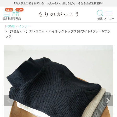
9万人以上に愛されている、大人かわいい服とかばん。今なら全品送料無料!!
記事を検索
商品を検索
読み物
新着商品
検索
メニュー
HOME
インナー
【3色セット】テレコニット ハイネックトップス(ホワイト&グレー&ブラ
ック)