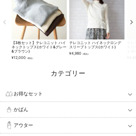
【3枚セット】テレコニット ハイ
テレコニット ハイネックロング
テレ
ネックトップス(ホワイト&グレー
スリーブトップス(ホワイト)
スリ
&ブラウン)
トボ
¥
4,980
（税込）
¥
12,000
¥
4,9
（税込）
カテゴリー
お得なセット
かばん
アウター