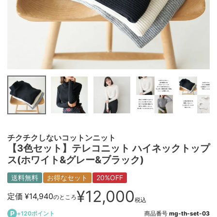
チクチクしないコットンニット
【3色セット】テレコニット ハイネックトップ
ス(ホワイト&グレー&ブラック)
送料無料
お得なセット
20%OFF
¥
12,000
定価
¥
14,940
のところ
税込
+
120
ポイント
商品番号
mg-th-set-03