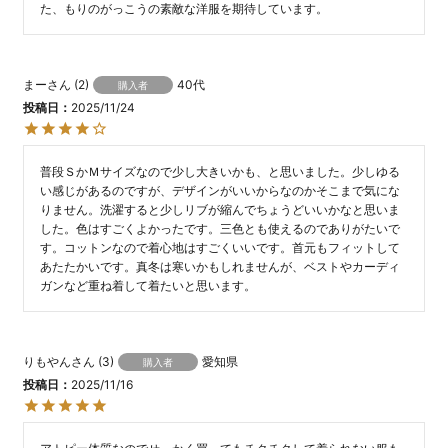
た、もりのがっこうの素敵な洋服を期待しています。
まー
2
40代
購入者
投稿日
2025/11/24
普段ＳかＭサイズなので少し大きいかも、と思いました。少しゆる
い感じがあるのですが、デザインがいいからなのかそこまで気にな
りません。洗濯すると少しリブが縮んでちょうどいいかなと思いま
した。色はすごくよかったです。三色とも使えるのでありがたいで
す。コットンなので着心地はすごくいいです。首元もフィットして
あたたかいです。真冬は寒いかもしれませんが、ベストやカーディ
ガンなど重ね着して着たいと思います。
りもやん
3
愛知県
購入者
投稿日
2025/11/16