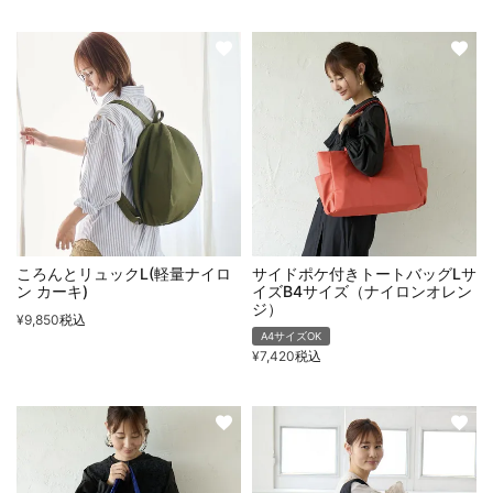
ころんとリュックL(軽量ナイロ
サイドポケ付きトートバッグLサ
ン カーキ)
イズB4サイズ（ナイロンオレン
ジ）
¥
9,850
税込
A4サイズOK
¥
7,420
税込