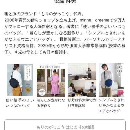
後藤 麻美
鞄と服のブランド「もりのがっこう」代表。
2008年育児の傍らショップを立ち上げ、minne、creemaで９万人
がフォローする人気作家となる。著書に「
使い勝手のよい いつも
のバッグ
」「
暮らしが豊かになる服作り
」「
シンプルときれいを
かなえるウエアとバッグ
」。 骨格診断士、パーソナルカラーアナ
リスト資格所持。2020年から
杉野服飾大学
非常勤講師(
授業の様
子
)。４児の母としても日々奮闘中。
シンプルときれ
使い勝手のよい
暮らしが豊かにな
杉野服飾大学での
いをかなえるウ
いつものバッグ
る服作り
非常勤講師
エアとバッグ
もりのがっこう はじまりの物語