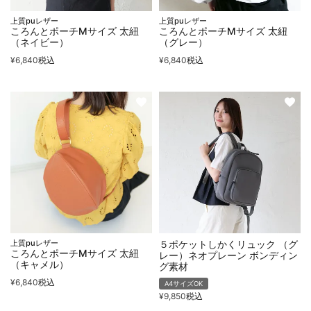
上質puレザー
上質puレザー
ころんとポーチMサイズ 太紐
ころんとポーチMサイズ 太紐
（ネイビー）
（グレー）
¥
6,840
税込
¥
6,840
税込
上質puレザー
５ポケットしかくリュック （グ
ころんとポーチMサイズ 太紐
レー）ネオプレーン ボンディン
（キャメル）
グ素材
¥
6,840
税込
A4サイズOK
¥
9,850
税込