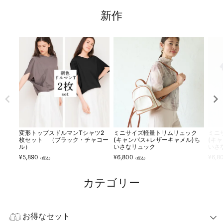
新作
変形トップスドルマンTシャツ2
ミニサイズ軽量トリムリュック
ミニ
枚セット （ブラック・チャコー
(キャンバス+レザーキャメル)ち
(キ
ル）
いさなリュック
いさ
¥
5,890
¥
6,800
¥
6,8
（税込）
（税込）
カテゴリー
お得なセット