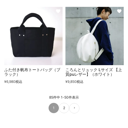
ふた付き帆布トートバッグ（ブ
ころんとリュック Lサイズ 【上
ラック）
質puレザー】（ホワイト）
¥
6,980
税込
¥
9,850
税込
85
件中
1
-
50
件表示
1
2