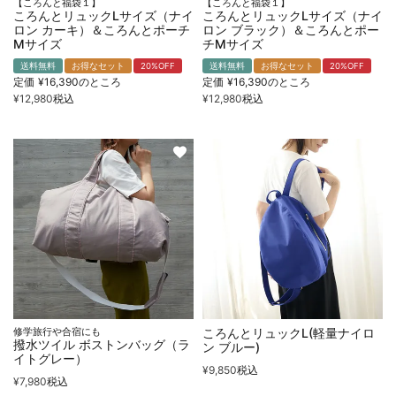
【ころんと福袋１】
【ころんと福袋１】
ころんとリュックLサイズ（ナイ
ころんとリュックLサイズ（ナイ
ロン カーキ）＆ころんとポーチ
ロン ブラック）＆ころんとポー
Mサイズ
チMサイズ
送料無料
お得なセット
20%OFF
送料無料
お得なセット
20%OFF
定価
¥
16,390
のところ
定価
¥
16,390
のところ
¥
12,980
税込
¥
12,980
税込
修学旅行や合宿にも
ころんとリュックL(軽量ナイロ
撥水ツイル ボストンバッグ（ラ
ン ブルー)
イトグレー）
¥
9,850
税込
¥
7,980
税込