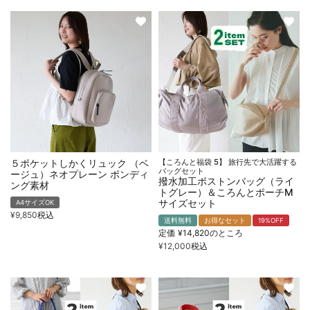
５ポケットしかくリュック （ベ
【ころんと福袋 5】 旅行先で大活躍する
バッグセット
ージュ）ネオプレーン ボンディ
撥水加工ボストンバッグ（ライ
ング素材
トグレー）＆ころんとポーチM
サイズセット
A4サイズOK
¥
9,850
税込
送料無料
お得なセット
19%OFF
定価
¥
14,820
のところ
¥
12,000
税込