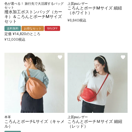
色が選べる！ 旅行先で大活躍するバッグ
上質puレザー
セット
ころんとポーチMサイズ 細紐
撥水加工ボストンバッグ（カー
（ホワイト）
キ）＆ころんとポーチMサイズ
¥
6,840
税込
セット
送料無料
お得なセット
19%OFF
定価
¥
14,820
のところ
¥
12,000
税込
本革
上質puレザー
ころんとポーチLサイズ（キャメ
ころんとポーチＭサイズ 細紐
ル）
（レッド）