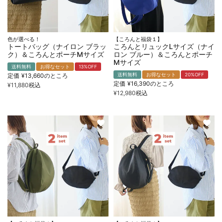
色が選べる！
【ころんと福袋１】
トートバッグ（ナイロン ブラッ
ころんとリュックLサイズ（ナイ
ク）＆ころんとポーチMサイズ
ロン ブルー）＆ころんとポーチ
Mサイズ
送料無料
お得なセット
13%OFF
定価
¥
13,660
のところ
送料無料
お得なセット
20%OFF
定価
¥
16,390
のところ
¥
11,880
税込
¥
12,980
税込