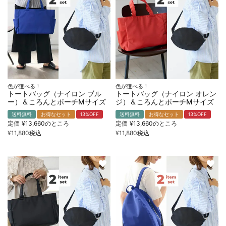
色が選べる！
色が選べる！
トートバッグ（ナイロン ブル
トートバッグ（ナイロン オレン
ー）＆ころんとポーチMサイズ
ジ）＆ころんとポーチMサイズ
送料無料
お得なセット
13%OFF
送料無料
お得なセット
13%OFF
定価
¥
13,660
のところ
定価
¥
13,660
のところ
¥
11,880
税込
¥
11,880
税込