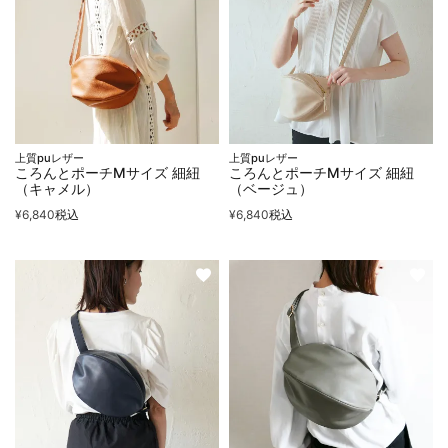
上質puレザー
上質puレザー
ころんとポーチMサイズ 細紐
ころんとポーチMサイズ 細紐
（キャメル）
（ベージュ）
¥
6,840
税込
¥
6,840
税込