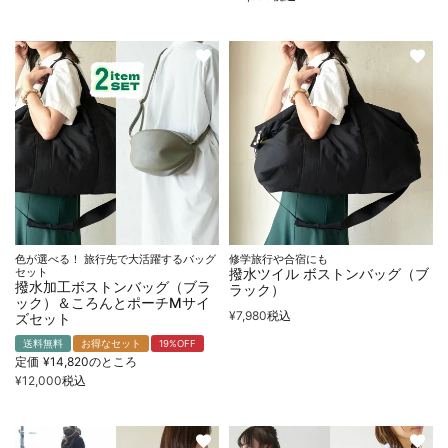
色が選べる！ 旅行先で大活躍するバッグ
修学旅行や合宿にも
セット
撥水ツイル ボストンバッグ（ブ
撥水加工ボストンバッグ（ブラ
ラック）
ック）＆ころんとポーチMサイ
¥
7,980
税込
ズセット
送料無料
お得なセット
19%OFF
定価
¥
14,820
のところ
¥
12,000
税込