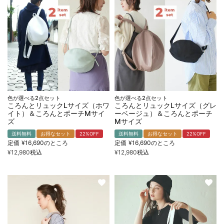
色が選べる2点セット
色が選べる2点セット
ころんとリュックLサイズ（ホワ
ころんとリュックLサイズ（グレ
イト）＆ころんとポーチMサイ
ーベージュ）＆ころんとポーチ
ズ
Mサイズ
送料無料
お得なセット
22%OFF
送料無料
お得なセット
22%OFF
定価
¥
16,690
のところ
定価
¥
16,690
のところ
¥
12,980
税込
¥
12,980
税込