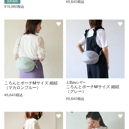
¥
6,840
税込
送料無料
¥
19,980
税込
ころんとポーチMサイズ 細紐
上質puレザー
ころんとポーチMサイズ 細紐
（マカロンブルー）
（グレー）
¥
6,840
税込
¥
6,840
税込