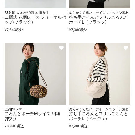
B5対応 大きめが嬉しい収納力
柔らかくて軽い ナイロンコットン素材
二層式 花柄レース フォーマルバ
持ち手ころんとフリルころんと
ッグ(ブラック)
ポーチL（ブラック)
¥
7,640
税込
¥
7,980
税込
上質puレザー
柔らかくて軽い ナイロンコットン素材
ころんとポーチMサイズ 細紐
持ち手ころんとフリルころんと
(豹柄)
ポーチL（ベージュ）
¥
6,840
税込
¥
7,980
税込