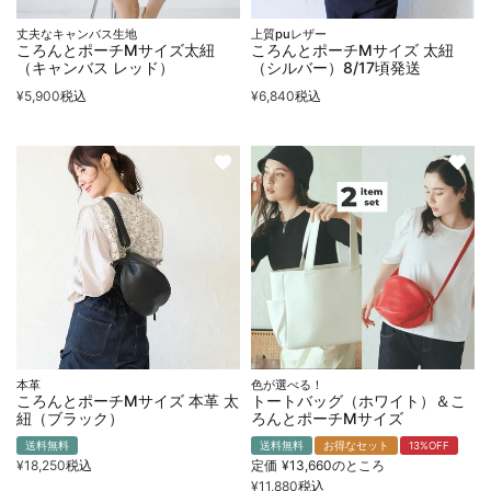
丈夫なキャンバス生地
上質puレザー
ころんとポーチMサイズ太紐
ころんとポーチMサイズ 太紐
（キャンバス レッド）
（シルバー）8/17頃発送
¥
5,900
税込
¥
6,840
税込
本革
色が選べる！
ころんとポーチMサイズ 本革 太
トートバッグ（ホワイト）＆こ
紐（ブラック）
ろんとポーチMサイズ
送料無料
送料無料
お得なセット
13%OFF
¥
18,250
税込
定価
¥
13,660
のところ
¥
11,880
税込