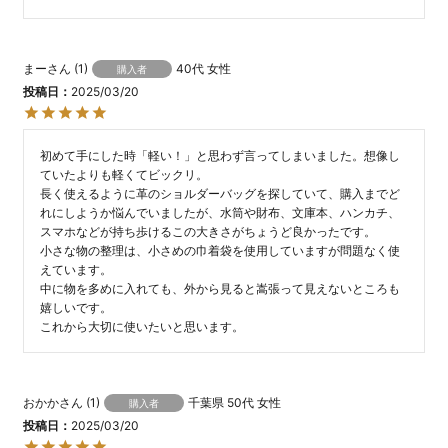
まー
1
40代
女性
購入者
投稿日
2025/03/20
初めて手にした時「軽い！」と思わず言ってしまいました。想像し
ていたよりも軽くてビックリ。

長く使えるように革のショルダーバッグを探していて、購入までど
れにしようか悩んでいましたが、水筒や財布、文庫本、ハンカチ、
スマホなどが持ち歩けるこの大きさがちょうど良かったです。

小さな物の整理は、小さめの巾着袋を使用していますが問題なく使
えています。

中に物を多めに入れても、外から見ると嵩張って見えないところも
嬉しいです。

これから大切に使いたいと思います。
おかか
1
千葉県
50代
女性
購入者
投稿日
2025/03/20