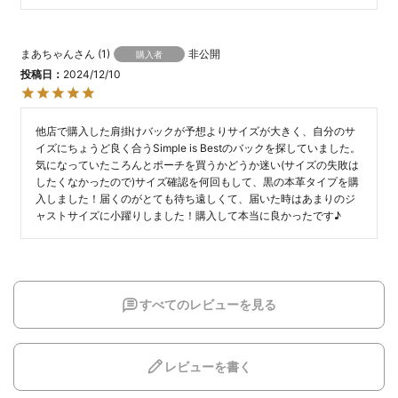
まあちゃん
1
非公開
購入者
投稿日
2024/12/10
他店で購入した肩掛けバックが予想よりサイズが大きく、自分のサ
イズにちょうど良く合うSimple is Bestのバックを探していました。
気になっていたころんとポーチを買うかどうか迷い(サイズの失敗は
したくなかったので)サイズ確認を何回もして、黒の本革タイプを購
入しました！届くのがとても待ち遠しくて、届いた時はあまりのジ
ャストサイズに小躍りしました！購入して本当に良かったです♪
すべてのレビューを見る
レビューを書く