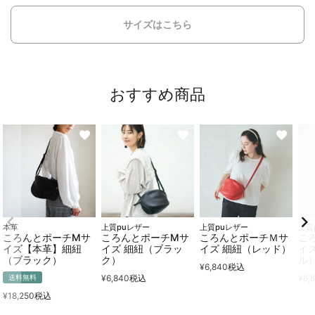
サイズはこちら
おすすめ商品
本革
上質puレザー
上質puレザー
上質
ころんとポーチMサ
ころんとポーチMサ
ころんとポーチＭサ
こ
イズ【本革】細紐
イズ 細紐（ブラッ
イズ 細紐（レッド）
イ
（ブラック）
ク）
ル
¥
6,840
税込
¥
6,840
税込
¥
6,
送料無料
¥
18,250
税込