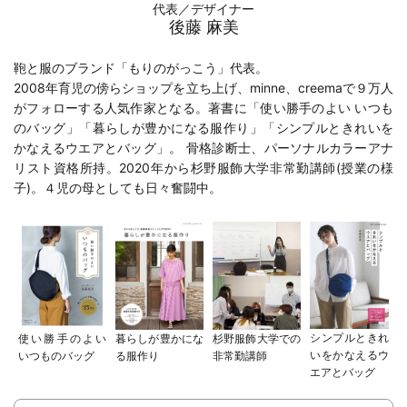
代表／デザイナー
後藤 麻美
鞄と服のブランド「もりのがっこう」代表。
2008年育児の傍らショップを立ち上げ、minne、creemaで９万人
がフォローする人気作家となる。著書に「
使い勝手のよい いつも
のバッグ
」「
暮らしが豊かになる服作り
」「
シンプルときれいを
かなえるウエアとバッグ
」。 骨格診断士、パーソナルカラーアナ
リスト資格所持。2020年から
杉野服飾大学
非常勤講師(
授業の様
子
)。４児の母としても日々奮闘中。
シンプルときれ
使い勝手のよい
暮らしが豊かにな
杉野服飾大学での
いをかなえるウ
いつものバッグ
る服作り
非常勤講師
エアとバッグ