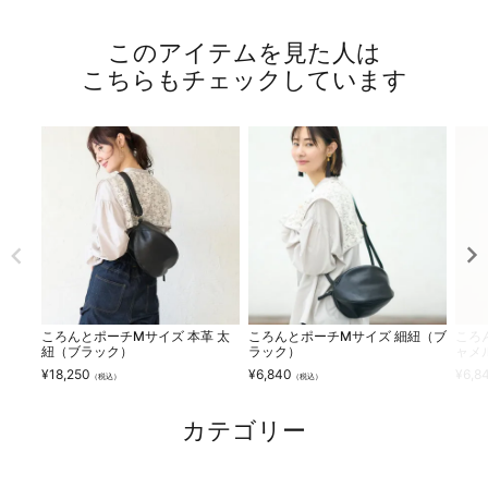
このアイテムを見た人は
こちらもチェックしています
ころんとポーチMサイズ 本革 太
ころんとポーチMサイズ 細紐（ブ
ころ
紐（ブラック）
ラック）
ャメ
¥
18,250
¥
6,840
¥
6,8
（税込）
（税込）
カテゴリー