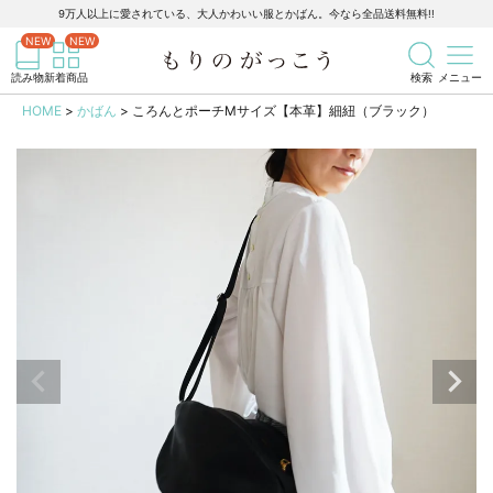
9万人以上に愛されている、大人かわいい服とかばん。今なら全品送料無料!!
記事を検索
商品を検索
読み物
新着商品
検索
メニュー
HOME
かばん
ころんとポーチMサイズ【本革】細紐（ブラック）