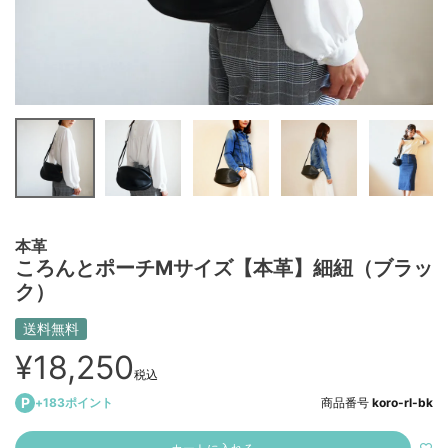
本革
ころんとポーチMサイズ【本革】細紐（ブラッ
ク）
送料無料
¥
18,250
税込
+
183
ポイント
商品番号
koro-rl-bk