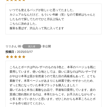
いつでも使えるバッグが欲しいと思ってたました。

カジュアルなんだけど、もういい年齢（笑）なので素材はちゃんと
したもので探してたのでひと月以上悩んで

こちらに決めました。

服装を選ばず、沢山入って気に入ってます
リリ
6
非公開
購入者
投稿日
2025/03/17
ころんとポーチはPUレザーのものを3色と、本革のベージュを既に
愛用しています。使い心地としては、扱いに楽なのはPUレザーです
がやはり本革は質が全然違うので見た目の高級感もあって、とても
素敵です。本革ベージュがあまりにも綺麗で使いやすかったため、
ずっと気になっていた本革ブラックを購入しました！

届いてみると本当に素敵なお品で、早速毎日愛用しています。皮の
質感に惚れ惚れするのは、本革だからこそ。お手入れしながらずっ
と長く使っていきたいと思います。ぜひこれからも本革ころんとポ
ーチを作り続けてください。