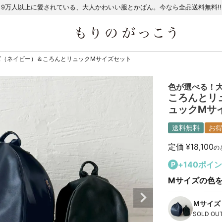
9万人以上に愛されている、大人かわいい服とかばん。今なら全品送料無料!!
ズ（ネイビー）＆ころんとリュックMサイズセット
色が選べる！
ころんとリ
ュックMサ
送料無料
お
定価
¥
18,100
の
+
140
ポイン
Mサイズの色
Ｍサイズ
SOLD OU