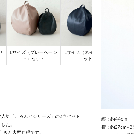
セ
Lサイズ（グレーベージ
Lサイズ（ネイビー）セ
Lサイ
ュ）セット
ット
大人気「ころんとシリーズ」の2点セット
縦：約44cm
ました。
横：約27cm×3
円引きと大変お得です。