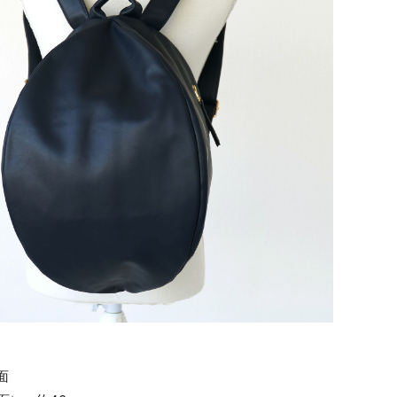
ズ（ホワイト）セ
ット
面