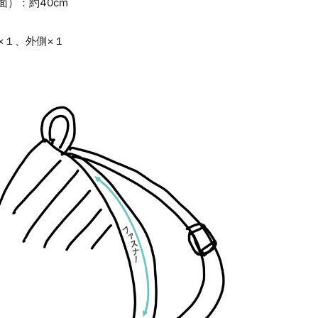
面）：約40cm
×１、外側×１