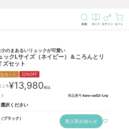
検索
ガイド
ログイン
カート
大小のまあるいリュックが可愛い
ュックLサイズ（ネイビー）＆ころんとリ
イズセット
得なセット
22%OFF
¥
13,980
ところ
税込
ト
商品番号
koro-se02-Lny
を選択ください
（ブラック）
再入荷お知らせ
T