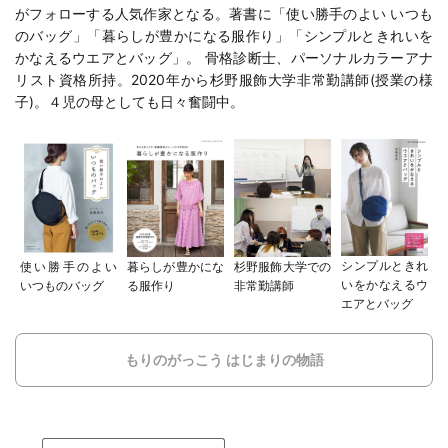
がフォローする人気作家となる。著書に「
使い勝手のよい いつも
のバッグ
」「
暮らしが豊かになる服作り
」「
シンプルときれいを
かなえるウエアとバッグ
」。 骨格診断士、パーソナルカラーアナ
リスト資格所持。2020年から
杉野服飾大学
非常勤講師(
授業の様
子
)。４児の母としても日々奮闘中。
シンプルときれ
使い勝手のよい
暮らしが豊かにな
杉野服飾大学での
いをかなえるウ
いつものバッグ
る服作り
非常勤講師
エアとバッグ
もりのがっこう はじまりの物語