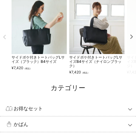
サイドポケ付きトートバッグLサ
サイドポケ付きトートバッグLサ
サイ
イズ（ブラック）B4サイズ
イズB4サイズ（ナイロンブラッ
イズ
ク）
ジ）
¥
7,420
（税込）
¥
7,420
¥
7,4
（税込）
カテゴリー
お得なセット
かばん