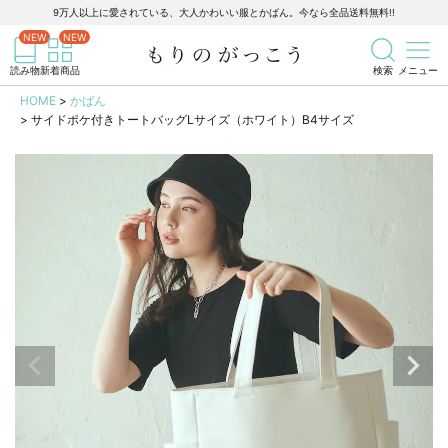
9万人以上に愛されている、大人かわいい服とかばん。今なら全品送料無料!!
記事を検索
商品を検索
読み物
新着商品
検索
メニュー
HOME
かばん
サイドポケ付きトートバッグLサイズ（ホワイト）B4サイズ