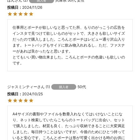
ぼん
2
兵庫県
50代
女性
購入者
投稿日
2024/11/26
仕事用とポーチが欲しいなと思ってた所、もりのがっこうの広告を
インスタで見つけて欲しいものがセットで、大きさも欲しいサイズ
だったので購入しました。ころんとポーチはレビュー通り沢山入り
ます。トートバッグもサイドに飲み物入れれるし、ただ、ファスナ
ーがあれば良かったなと思います。

とてもいい買い物出来ました。ころんとポーチの色違いも欲しいの
です。
ジャスミンティー
1
50代
購入者
投稿日
2024/10/25
A4サイズの書類やファイルを数冊入れなくてはいけないことにな
り、ネット検索していたらこちらのトートバッグに出会い、セット
で購入しました。材質も良く、たっぷり収納できることに大変満足
しました。毎日持つことはないですが、今後のためにひとつ持って
いると安心です。ころんとポーチは形が可愛く出かける時のお供に