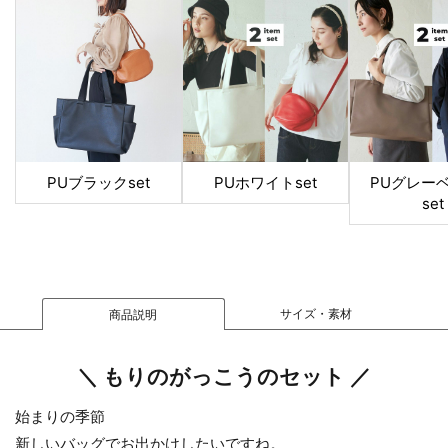
PUブラックset
PUホワイトset
PUグレー
set
サイズ・素材
商品説明
＼ もりのがっこうのセット ／
始まりの季節
新しいバッグでお出かけしたいですね。