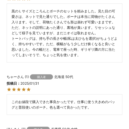
黒のＬサイズところんとポーチのセットを頼みました。見た目の可
愛さは、ネットで見た通りでした。ポーチは本当に荷物がたくさん
入ります。そして、荷物たくさんでも形は崩れず可愛いままです。
ただ、ネットの説明にあった通り、裏地が臭います。リセッシュな
どして様子を見ていますが、まだニオイは取れません。

トートバッグは、持ち手の長さや幅(私は太ひもを選択)がちょうどよ
く、持ちやすいです。ただ、横幅がもう少しだけ狭くなると良いと
思いました。今の幅だと、電車で座った時、ギリギリ隣の方に当た
ってしまいそうで、ちょっと気を使います。
ちゃー
1
北海道
50代
購入者
投稿日
2025/01/31
このお値段で購入できた事良かったです。仕事に使う大きめのバッ
グと普段使いのポーチ。色も選べて良かったです。