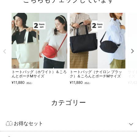
トートバッグ（ホワイト）＆ころ
トートバッグ（ナイロン ブラッ
サイ
んとポーチMサイズ
ク）＆ころんとポーチMサイズ
イズ
¥
11,880
¥
11,880
¥
7,4
（税込）
（税込）
カテゴリー
お得なセット