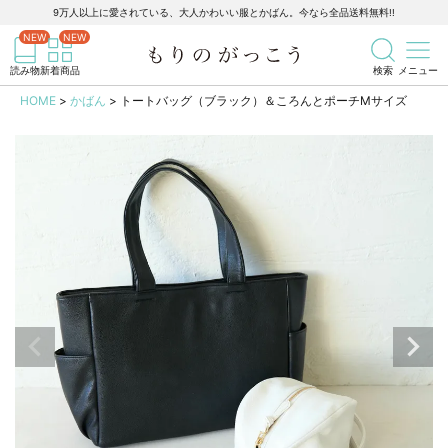
9万人以上に愛されている、大人かわいい服とかばん。今なら全品送料無料!!
記事を検索
商品を検索
読み物
新着商品
検索
メニュー
HOME
かばん
トートバッグ（ブラック）＆ころんとポーチMサイズ