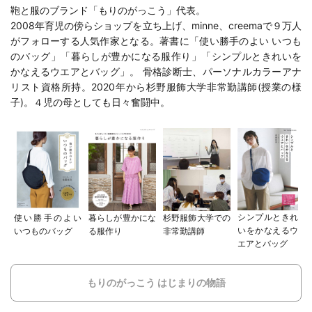
鞄と服のブランド「もりのがっこう」代表。
2008年育児の傍らショップを立ち上げ、minne、creemaで９万人
がフォローする人気作家となる。著書に「
使い勝手のよい いつも
のバッグ
」「
暮らしが豊かになる服作り
」「
シンプルときれいを
かなえるウエアとバッグ
」。 骨格診断士、パーソナルカラーアナ
リスト資格所持。2020年から
杉野服飾大学
非常勤講師(
授業の様
子
)。４児の母としても日々奮闘中。
シンプルときれ
使い勝手のよい
暮らしが豊かにな
杉野服飾大学での
いをかなえるウ
いつものバッグ
る服作り
非常勤講師
エアとバッグ
もりのがっこう はじまりの物語