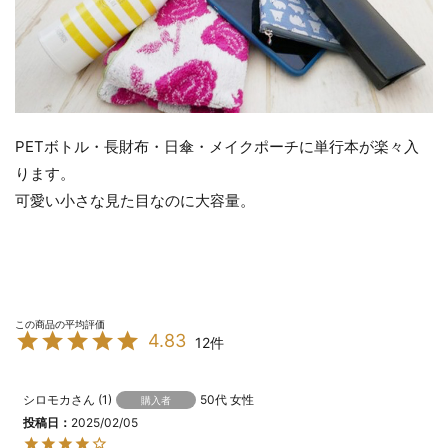
PETボトル・長財布・日傘・メイクポーチに単行本が楽々入
ります。
可愛い小さな見た目なのに大容量。
4.83
12
シロモカ
1
50代
女性
購入者
投稿日
2025/02/05