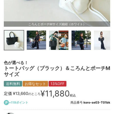
ころんとポーチMサイズ細紐（ホワイト）
色が選べる！
トートバッグ（ブラック）＆ころんとポーチM
サイズ
送料無料
お得なセット
13%OFF
¥
11,880
定価
¥
13,660
のところ
税込
+
119
ポイント
商品番号
koro-se03-T01bk