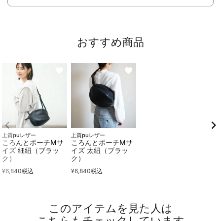
おすすめ商品
上質puレザー
上質puレザー
ころんとポーチMサ
ころんとポーチMサ
イズ 細紐（ブラッ
イズ 太紐（ブラッ
ク）
ク）
¥
6,840
税込
¥
6,840
税込
このアイテムを見た人は
こちらもチェックしています