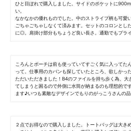
ひと目ぽれで購入しました。サイドのポケットに900
い。

なかなかの優れものでした。中のストライプ柄も可愛
ごちゃごちゃしなくて済みます。セットのコロンとし
に◎。肩掛け部分もちょうど良い長さ。通勤でもプラ
ころんとポーチは前も使っていてすごく気に入ってた
って。仕事用のカバンも探していたところ、欲しかっ
ただいただきました！B4のファイルを持ち歩く為、大
てしまうと困るので外側に水筒が納まるのも理想的で
ます♪いつも素敵なデザインでもりのがっこうさんの
２点でお得なので購入しました。トートバッグは大き