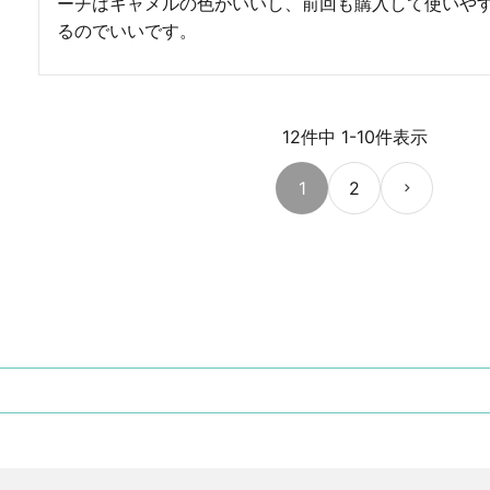
ーチはキャメルの色がいいし、前回も購入して使いや
るのでいいです。
12
件中
1
-
10
件表示
1
2