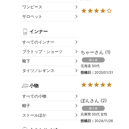
ワンピース
サロペット
インナー
すべてのインナー
ブラトップ・ショーツ
ちゃー
1
購入者
靴下
北海道
50代
タイツ／レギンス
投稿日
2025/01/31
小物
すべての小物
ぼん
2
帽子
購入者
兵庫県
50代
女性
ストールほか
投稿日
2024/11/26