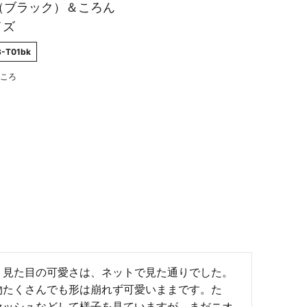
（ブラック）＆ころん
イズ
3-T01bk
ころ
。見た目の可愛さは、ネットで見た通りでした。
物たくさんでも形は崩れず可愛いままです。た
セッシュなどして様子を見ていますが、まだニオ