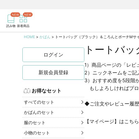
商品を検索
記事を検索
読み物
新着商品
HOME
かばん
トートバッグ（ブラック）＆ころんとポーチMサ
トートバッ
ログイン
1）商品ページの「レビ
新規会員登録
2）ニックネームをご記
3）おすすめ度を5段階
もしよろしければプロ
お得なセット
すべてのセット
◆ご注文やレビュー履
かばんのセット
【マイページ】はこちら
服のセット
小物のセット