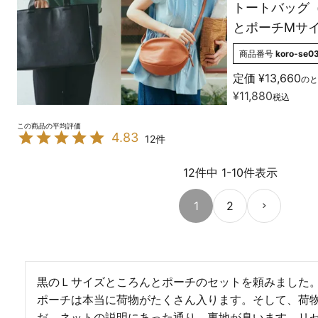
トートバッグ
とポーチMサ
商品番号
koro-se0
定価
¥
13,660
のと
¥
11,880
税込
4.83
12
12
件中
1
-
10
件表示
1
2
黒のＬサイズところんとポーチのセットを頼みました
ポーチは本当に荷物がたくさん入ります。そして、荷
だ、ネットの説明にあった通り、裏地が臭います。リ