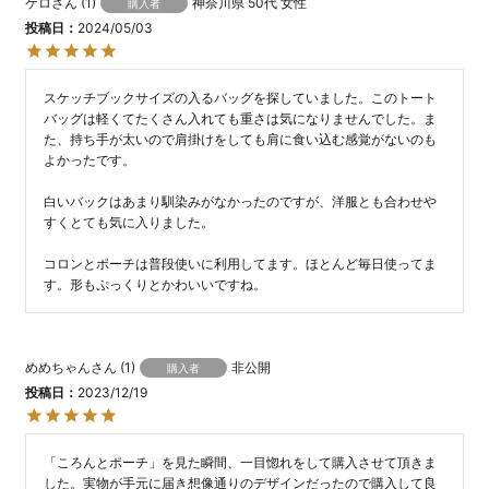
ケロ
1
神奈川県
50代
女性
購入者
投稿日
2024/05/03
スケッチブックサイズの入るバッグを探していました。このトート
バッグは軽くてたくさん入れても重さは気になりませんでした。ま
た、持ち手が太いので肩掛けをしても肩に食い込む感覚がないのも
よかったです。

白いバックはあまり馴染みがなかったのですが、洋服とも合わせや
すくとても気に入りました。

コロンとポーチは普段使いに利用してます。ほとんど毎日使ってま
す。形もぷっくりとかわいいですね。
めめちゃん
1
非公開
購入者
投稿日
2023/12/19
「ころんとポーチ」を見た瞬間、一目惚れをして購入させて頂きま
した。実物が手元に届き想像通りのデザインだったので購入して良