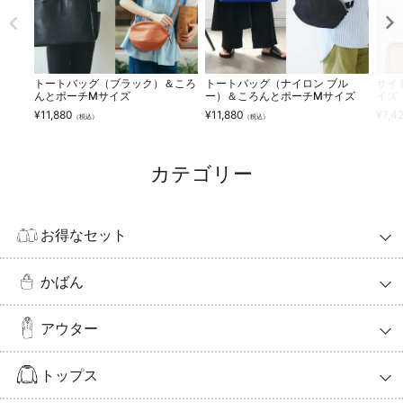
トートバッグ（ブラック）＆ころ
トートバッグ（ナイロン ブル
サイ
んとポーチMサイズ
ー）＆ころんとポーチMサイズ
イズ
¥
11,880
¥
11,880
¥
7,4
（税込）
（税込）
カテゴリー
お得なセット
かばん
アウター
トップス