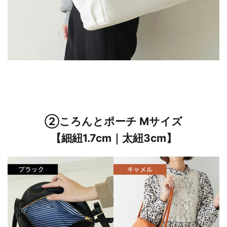
②ころんとポーチ Mサイズ
【細紐1.7cm｜太紐3cm】