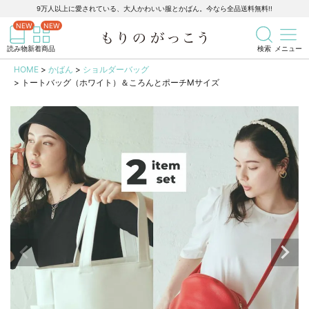
9万人以上に愛されている、大人かわいい服とかばん。今なら全品送料無料!!
記事を検索
商品を検索
読み物
新着商品
検索
メニュー
HOME
かばん
ショルダーバッグ
トートバッグ（ホワイト）＆ころんとポーチMサイズ