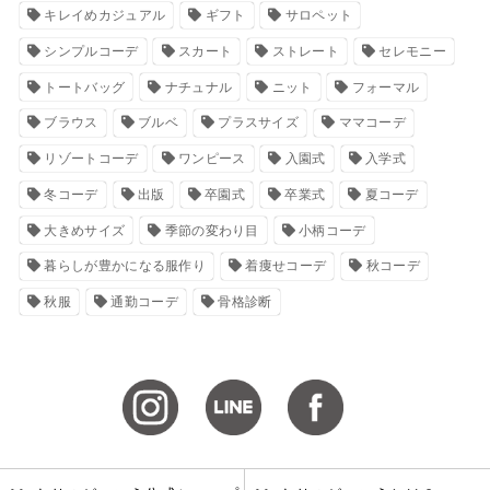
キレイめカジュアル
ギフト
サロペット
シンプルコーデ
スカート
ストレート
セレモニー
トートバッグ
ナチュナル
ニット
フォーマル
ブラウス
ブルベ
プラスサイズ
ママコーデ
リゾートコーデ
ワンピース
入園式
入学式
冬コーデ
出版
卒園式
卒業式
夏コーデ
大きめサイズ
季節の変わり目
小柄コーデ
暮らしが豊かになる服作り
着痩せコーデ
秋コーデ
秋服
通勤コーデ
骨格診断