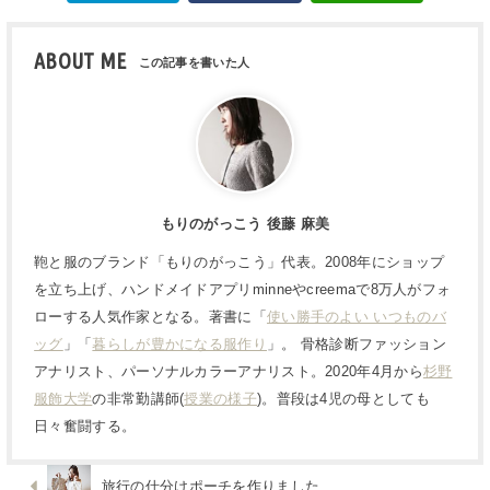
ABOUT ME
もりのがっこう 後藤 麻美
鞄と服のブランド「もりのがっこう」代表。2008年にショップ
を立ち上げ、ハンドメイドアプリminneやcreemaで8万人がフォ
ローする人気作家となる。著書に「
使い勝手のよい いつものバ
ッグ
」「
暮らしが豊かになる服作り
」。 骨格診断ファッション
アナリスト、パーソナルカラーアナリスト。2020年4月から
杉野
服飾大学
の非常勤講師(
授業の様子
)。普段は4児の母としても
日々奮闘する。
旅行の仕分けポーチを作りました