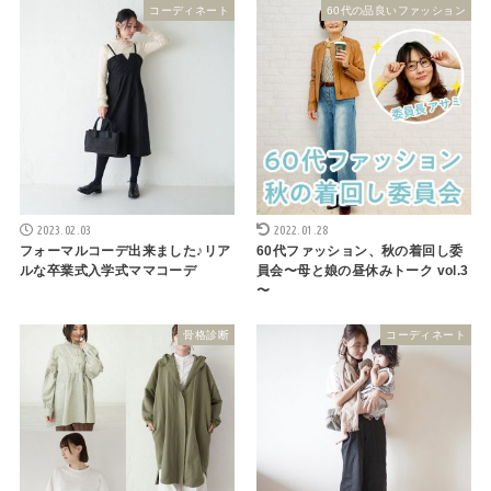
コーディネート
60代の品良いファッション
2023.02.03
2022.01.28
フォーマルコーデ出来ました♪リア
60代ファッション、秋の着回し委
ルな卒業式入学式ママコーデ
員会〜母と娘の昼休みトーク vol.3
〜
骨格診断
コーディネート