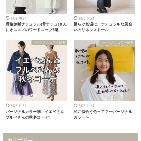
2022.10.27
2020.04.24
骨格診断ナチュラル(骨ナチュ)さん
揺らぐ気温に、ナチュラルな風合
にオススメのワードローブ6選
いのリネンストール
パーソナルカラー診断
パーソナルカラー診断
2022.11.30
2022.01.14
パーソナルカラー別、イエベさん
私に似合う色って？〜パーソナル
ブルベさんの秋冬コーデ♪
カラー〜
カテゴリー