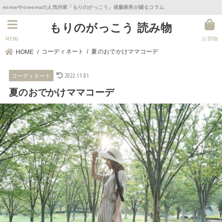
minneやcreemaの人気作家「もりのがっこう」後藤麻美が綴るコラム
もりのがっこう 読み物
MENU
お買物
コーディネート
夏のおでかけママコーデ
HOME
2022.11.01
コーディネート
夏のおでかけママコーデ