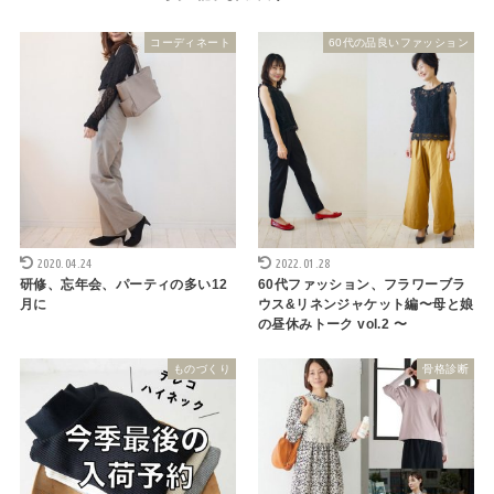
コーディネート
60代の品良いファッション
2020.04.24
2022.01.28
研修、忘年会、パーティの多い12
60代ファッション、フラワーブラ
月に
ウス&リネンジャケット編〜母と娘
の昼休みトーク vol.2 〜
ものづくり
骨格診断