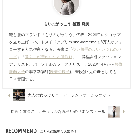
もりのがっこう 後藤 麻美
鞄と服のブランド「もりのがっこう」代表。2008年にショップ
を立ち上げ、ハンドメイドアプリminneやcreemaで8万人がフォ
ローする人気作家となる。著書に「
使い勝手のよい いつものバ
ッグ
」「
暮らしが豊かになる服作り
」。 骨格診断ファッション
アナリスト、パーソナルカラーアナリスト。2020年4月から
杉野
服飾大学
の非常勤講師(
授業の様子
)。普段は4児の母としても
日々奮闘する。
大人の女っぷりコーデ・ラムレザージャケット
揺らぐ気温に、ナチュラルな風合いのリネンストール
RECOMMEND