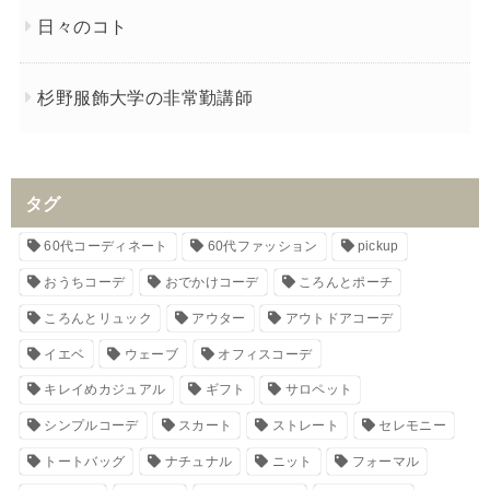
日々のコト
杉野服飾大学の非常勤講師
タグ
60代コーディネート
60代ファッション
pickup
おうちコーデ
おでかけコーデ
ころんとポーチ
ころんとリュック
アウター
アウトドアコーデ
イエベ
ウェーブ
オフィスコーデ
キレイめカジュアル
ギフト
サロペット
シンプルコーデ
スカート
ストレート
セレモニー
トートバッグ
ナチュナル
ニット
フォーマル