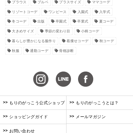
ブラウス
ブルベ
プラスサイズ
ママコーデ
リゾートコーデ
ワンピース
入園式
入学式
冬コーデ
出版
卒園式
卒業式
夏コーデ
大きめサイズ
季節の変わり目
小柄コーデ
暮らしが豊かになる服作り
着痩せコーデ
秋コーデ
秋服
通勤コーデ
骨格診断
>>
>>
もりのがっこう公式ショップ
もりのがっこうとは？
>>
>>
ショッピングガイド
メールマガジン
>>
お問い合わせ