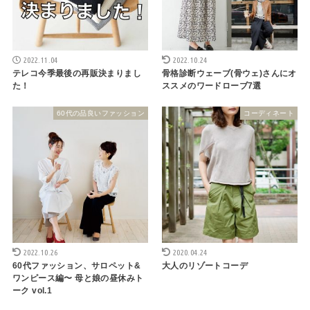
2022.11.04
2022.10.24
テレコ今季最後の再販決まりまし
骨格診断ウェーブ(骨ウェ)さんにオ
た！
ススメのワードローブ7選
60代の品良いファッション
コーディネート
2022.10.26
2020.04.24
60代ファッション、サロペット&
大人のリゾートコーデ
ワンピース編〜 母と娘の昼休みト
ーク vol.1