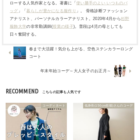
ローする人気作家となる。著書に「
使い勝手のよい いつものバ
ッグ
」「
暮らしが豊かになる服作り
」。 骨格診断ファッション
アナリスト、パーソナルカラーアナリスト。2020年4月から
杉野
服飾大学
の非常勤講師(
授業の様子
)。普段は4児の母としても
日々奮闘する。
春まで大活躍！気分も上がる、空色ステンカラーロング
コート
年末年始コーデ～大人女子のお正月～
RECOMMEND
コーディネート
低身長(150cm前後)さんのコーデ