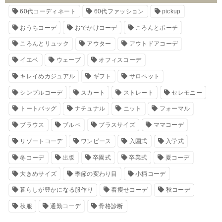
60代コーディネート
60代ファッション
pickup
おうちコーデ
おでかけコーデ
ころんとポーチ
ころんとリュック
アウター
アウトドアコーデ
イエベ
ウェーブ
オフィスコーデ
キレイめカジュアル
ギフト
サロペット
シンプルコーデ
スカート
ストレート
セレモニー
トートバッグ
ナチュナル
ニット
フォーマル
ブラウス
ブルベ
プラスサイズ
ママコーデ
リゾートコーデ
ワンピース
入園式
入学式
冬コーデ
出版
卒園式
卒業式
夏コーデ
大きめサイズ
季節の変わり目
小柄コーデ
暮らしが豊かになる服作り
着痩せコーデ
秋コーデ
秋服
通勤コーデ
骨格診断