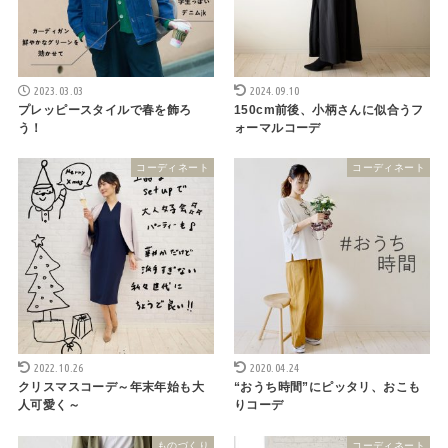
2023.03.03
2024.09.10
プレッピースタイルで春を飾ろ
150cm前後、小柄さんに似合うフ
う！
ォーマルコーデ
コーディネート
コーディネート
2022.10.26
2020.04.24
クリスマスコーデ～年末年始も大
“おうち時間”にピッタリ、おこも
人可愛く～
りコーデ
ものづくり
コーディネート