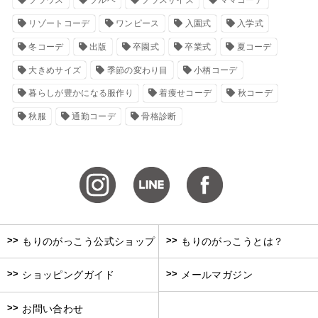
ブラウス
ブルベ
プラスサイズ
ママコーデ
リゾートコーデ
ワンピース
入園式
入学式
冬コーデ
出版
卒園式
卒業式
夏コーデ
大きめサイズ
季節の変わり目
小柄コーデ
暮らしが豊かになる服作り
着痩せコーデ
秋コーデ
秋服
通勤コーデ
骨格診断
>>
>>
もりのがっこう公式ショップ
もりのがっこうとは？
>>
>>
ショッピングガイド
メールマガジン
>>
お問い合わせ