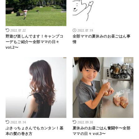
2022.07.22
2022.07.19
野遊び楽しんでます！キャンプコ
全部ママの夏休みのお昼ごはん事
ーデもご紹介〜全部ママの日々
情
vol.2〜
日常
2022.01.14
2022.09.30
ぶきっちょさんでもカンタン！基
夏休みのお昼ごはん奮闘中〜全部
本の髪の巻き方
ママの日々 vol.3〜