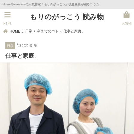
minneやcreemaの人気作家「もりのがっこう」後藤麻美が綴るコラム
もりのがっこう 読み物
MENU
お買物
日常
今までのコト
仕事と家庭。
HOME
2020.07.20
日常
仕事と家庭。