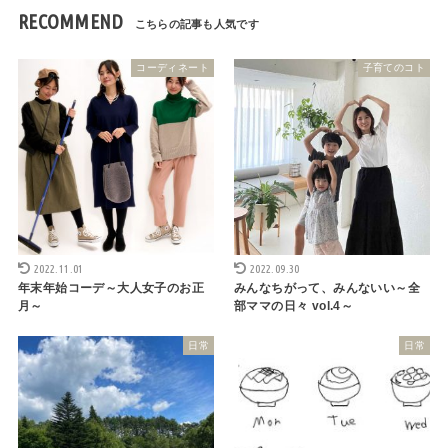
RECOMMEND
コーディネート
子育てのコト
2022.11.01
2022.09.30
年末年始コーデ～大人女子のお正
みんなちがって、みんないい～全
月～
部ママの日々 vol.4～
日常
日常