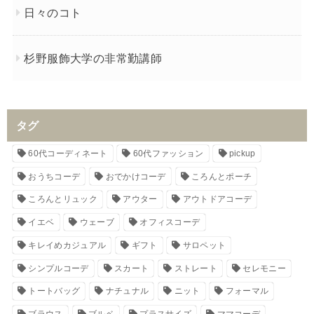
日々のコト
杉野服飾大学の非常勤講師
タグ
60代コーディネート
60代ファッション
pickup
おうちコーデ
おでかけコーデ
ころんとポーチ
ころんとリュック
アウター
アウトドアコーデ
イエベ
ウェーブ
オフィスコーデ
キレイめカジュアル
ギフト
サロペット
シンプルコーデ
スカート
ストレート
セレモニー
トートバッグ
ナチュナル
ニット
フォーマル