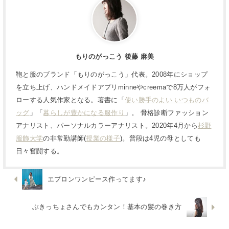
もりのがっこう 後藤 麻美
鞄と服のブランド「もりのがっこう」代表。2008年にショップ
を立ち上げ、ハンドメイドアプリminneやcreemaで8万人がフォ
ローする人気作家となる。著書に「
使い勝手のよい いつものバ
ッグ
」「
暮らしが豊かになる服作り
」。 骨格診断ファッション
アナリスト、パーソナルカラーアナリスト。2020年4月から
杉野
服飾大学
の非常勤講師(
授業の様子
)。普段は4児の母としても
日々奮闘する。
エプロンワンピース作ってます♪
ぶきっちょさんでもカンタン！基本の髪の巻き方