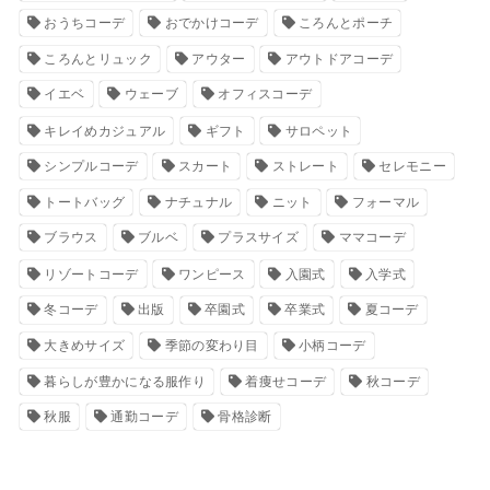
おうちコーデ
おでかけコーデ
ころんとポーチ
ころんとリュック
アウター
アウトドアコーデ
イエベ
ウェーブ
オフィスコーデ
キレイめカジュアル
ギフト
サロペット
シンプルコーデ
スカート
ストレート
セレモニー
トートバッグ
ナチュナル
ニット
フォーマル
ブラウス
ブルベ
プラスサイズ
ママコーデ
リゾートコーデ
ワンピース
入園式
入学式
冬コーデ
出版
卒園式
卒業式
夏コーデ
大きめサイズ
季節の変わり目
小柄コーデ
暮らしが豊かになる服作り
着痩せコーデ
秋コーデ
秋服
通勤コーデ
骨格診断