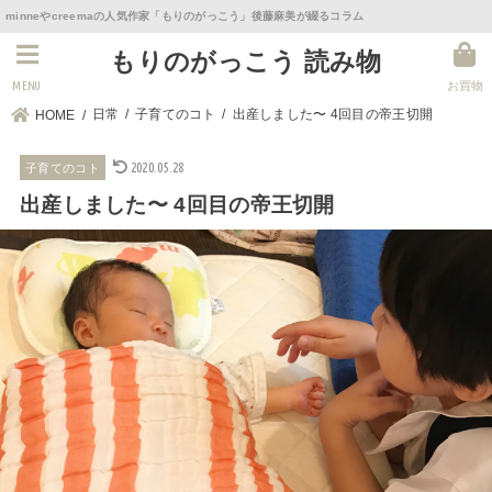
minneやcreemaの人気作家「もりのがっこう」後藤麻美が綴るコラム
もりのがっこう 読み物
MENU
お買物
日常
子育てのコト
出産しました〜 4回目の帝王切開
HOME
2020.05.28
子育てのコト
出産しました〜 4回目の帝王切開