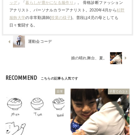
ッグ
」「
暮らしが豊かになる服作り
」。 骨格診断ファッション
アナリスト、パーソナルカラーアナリスト。2020年4月から
杉野
服飾大学
の非常勤講師(
授業の様子
)。普段は4児の母としても
日々奮闘する。
運動会コーデ
娘の晴れ舞台、夏。
RECOMMEND
日常
子育てのコト