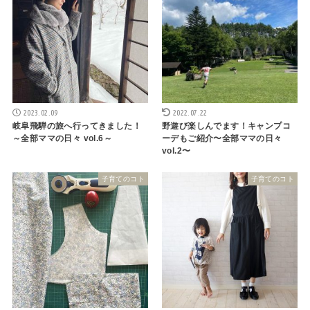
2023.02.09
2022.07.22
岐阜飛騨の旅へ行ってきました！
野遊び楽しんでます！キャンプコ
～全部ママの日々 vol.6～
ーデもご紹介〜全部ママの日々
vol.2〜
子育てのコト
子育てのコト