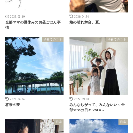
2022.07.19
2020.04.24
全部ママの夏休みのお昼ごはん事
娘の晴れ舞台、夏。
情
子育てのコト
子育てのコト
2020.04.24
2022.09.30
将来の夢
みんなちがって、みんないい～全
部ママの日々 vol.4～
日常
日常