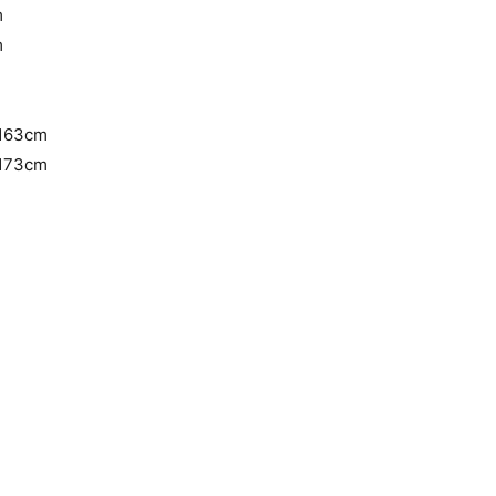
m
m
63cm
73cm
イトグレー