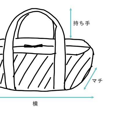
ブラック
ボストンバッグとポー
チのお得なset