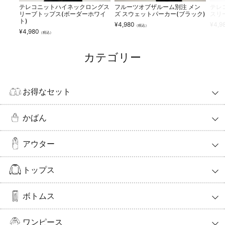
テレコニットハイネックロングス
フルーツオブザルーム別注 メン
テレ
リーブトップス(ボーダーホワイ
ズ スウェットパーカー(ブラック)
スリ
ト)
¥
4,980
¥
4,9
（税込）
¥
4,980
（税込）
カテゴリー
お得なセット
かばん
アウター
トップス
ボトムス
ワンピース