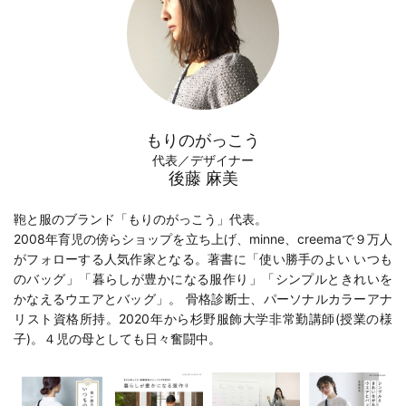
もりのがっこう
代表／デザイナー
後藤 麻美
鞄と服のブランド「もりのがっこう」代表。
2008年育児の傍らショップを立ち上げ、minne、creemaで９万人
がフォローする人気作家となる。著書に「
使い勝手のよい いつも
のバッグ
」「
暮らしが豊かになる服作り
」「
シンプルときれいを
かなえるウエアとバッグ
」。 骨格診断士、パーソナルカラーアナ
リスト資格所持。2020年から
杉野服飾大学
非常勤講師(
授業の様
子
)。４児の母としても日々奮闘中。