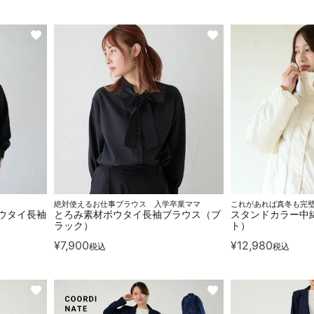
絶対使えるお仕事ブラウス 入学卒業ママ
これがあれば真冬も完
ウタイ長袖
とろみ素材ボウタイ長袖ブラウス（ブ
スタンドカラー中
ラック）
ト）
¥
7,900
¥
12,980
税込
税込