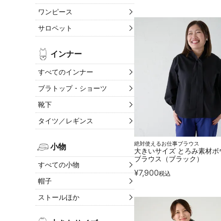
ワンピース
サロペット
インナー
すべてのインナー
ブラトップ・ショーツ
靴下
タイツ／レギンス
絶対使えるお仕事ブラウス
小物
大きいサイズ とろみ素材ボ
ブラウス（ブラック）
すべての小物
¥
7,900
税込
帽子
ストールほか