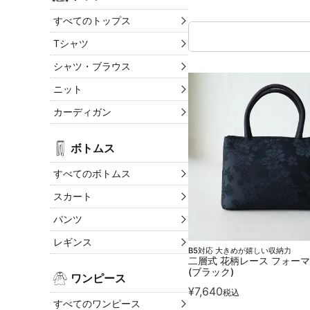
すべてのトップス
Tシャツ
シャツ・ブラウス
ニット
カーディガン
ボトムス
すべてのボトムス
スカート
パンツ
レギンス
B5対応 大きめが嬉しい収納力
二層式 花柄レース フォー
(ブラック)
ワンピース
¥
7,640
税込
すべてのワンピース