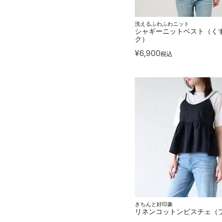
洗えるふわふわニット
シャギーニットベスト（く
ク）
¥
6,900
税込
きちんと好印象
リネンコットンビスチェ（