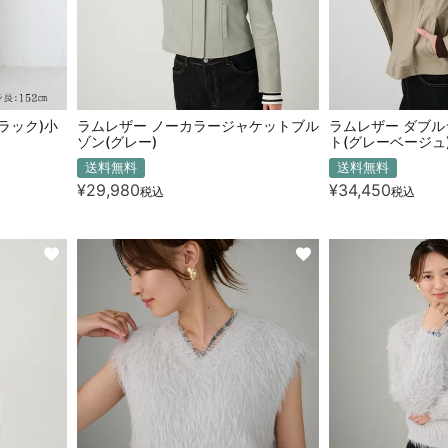
ラック)小
ラムレザー ノーカラージャケットブル
ラムレザー ダブ
ゾン(グレー)
ト(グレーベージュ
送料無料
送料無料
¥
29,980
¥
34,450
税込
税込