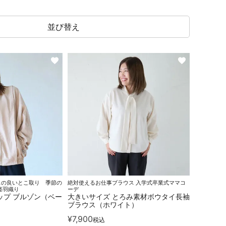
並び替え
スの良いとこ取り 季節の
絶対使えるお仕事ブラウス 入学式卒業式ママコ
軽羽織り
ーデ
ップ ブルゾン（ベー
大きいサイズ とろみ素材ボウタイ長袖
ブラウス（ホワイト）
¥
7,900
税込