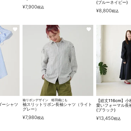
(ブルーネイビー)
¥
7,900
税込
¥
8,800
税込
袖リボンデザイン 軽羽織にも
【総丈116cm】
ダーシャツ
袖スリットリボン長袖シャツ（ライト
愛いフォーマル長
グレー）
(ブラック)
¥
7,980
¥
13,450
税込
税込