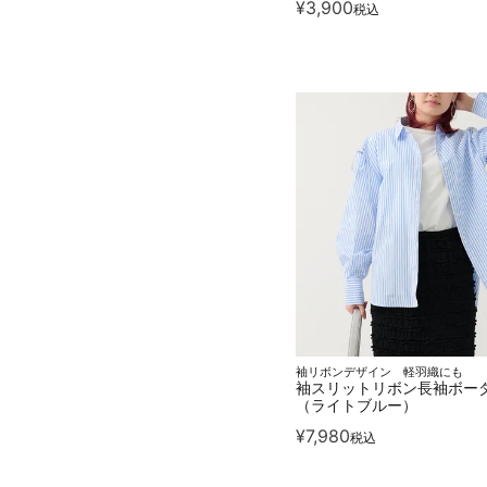
¥
3,900
税込
袖リボンデザイン 軽羽織にも
袖スリットリボン長袖ボー
（ライトブルー）
¥
7,980
税込