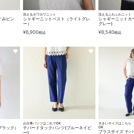
洗えるホワホワニット
洗えるふわふわニット
すみピン
シャギーニットベスト（ライトグレ
シャギーニットカー
ー）
グレー)
¥
6,900
¥
8,540
税込
税込
お仕事パンツはこれでOK
大きいサイズはこちら
ブラック）
テパードタックパンツ(ブルーネイビ
OK
プラスサイズ テ
ー)