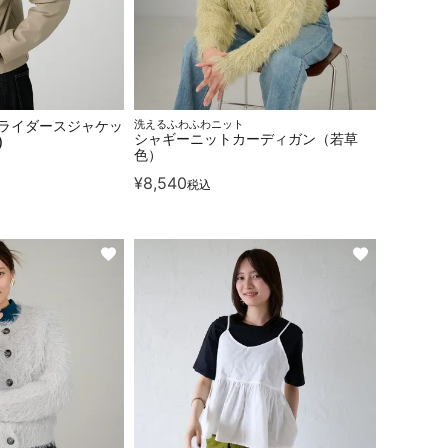
ルライダースジャケッ
洗えるふわふわニット
シャギーニットカーディガン（若草
)
色）
¥
8,540
税込