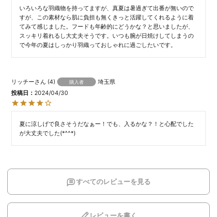
いろいろな羽織物を持ってますが、真夏は暑過ぎて出番が無いので
すが、この素材なら肌に負担も無くきっと活躍してくれるように着
てみて感じました。フードも年齢的にどうかな？と思いましたが、
スッキリ着れるし大丈夫そうです。いつも腕が日焼けしてしまうの
で今年の夏はしっかり羽織っておしゃれに過ごしたいです。
リッチー
4
埼玉県
購入者
投稿日
2024/04/30
夏に涼しげで良さそうだなぁー！でも、入るかな？！と心配でした
が大丈夫でした(*^^*)
すべてのレビューを見る
レビューを書く