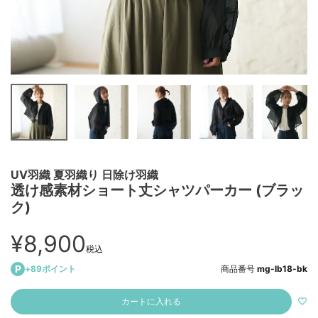
UV羽織 夏羽織り 日除け羽織
透け感素材ショート丈シャツパーカー (ブラッ
ク)
¥
8,900
税込
+
89
ポイント
商品番号
mg-lb18-bk
カートに入れる