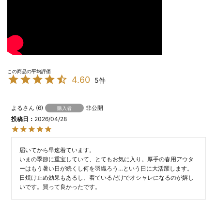
4.60
5
よる
6
非公開
購入者
投稿日
2026/04/28
届いてから早速着ています。

いまの季節に重宝していて、とてもお気に入り。厚手の春用アウタ
ーはもう暑い日が続くし何を羽織ろう…という日に大活躍します。

日焼け止め効果もあるし、着ているだけでオシャレになるのが嬉し
いです。買って良かったです。