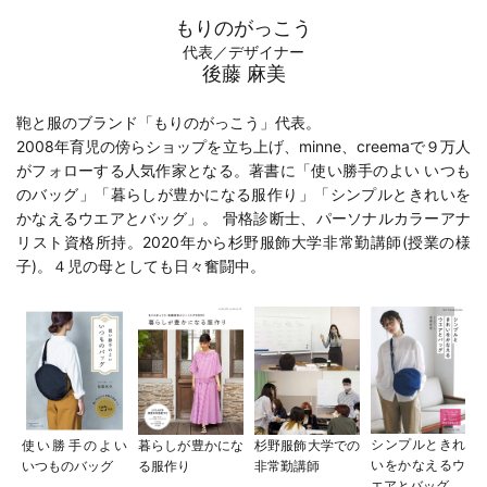
もりのがっこう
代表／デザイナー
後藤 麻美
鞄と服のブランド「もりのがっこう」代表。
2008年育児の傍らショップを立ち上げ、minne、creemaで９万人
がフォローする人気作家となる。著書に「
使い勝手のよい いつも
のバッグ
」「
暮らしが豊かになる服作り
」「
シンプルときれいを
かなえるウエアとバッグ
」。 骨格診断士、パーソナルカラーアナ
リスト資格所持。2020年から
杉野服飾大学
非常勤講師(
授業の様
子
)。４児の母としても日々奮闘中。
シンプルときれ
使い勝手のよい
暮らしが豊かにな
杉野服飾大学での
いをかなえるウ
いつものバッグ
る服作り
非常勤講師
エアとバッグ