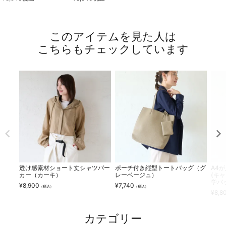
このアイテムを見た人は
こちらもチェックしています
透け感素材ショート丈シャツパー
ポーチ付き縦型トートバッグ（グ
A4
カー（カーキ）
レーベージュ）
(キ
学バ
¥
8,900
¥
7,740
（税込）
（税込）
¥
8,8
カテゴリー