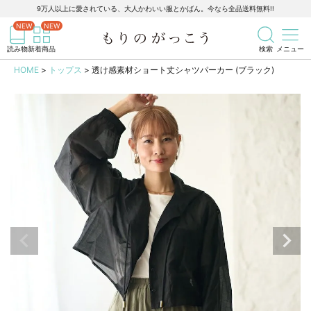
9万人以上に愛されている、大人かわいい服とかばん。今なら全品送料無料!!
記事を検索
商品を検索
読み物
新着商品
検索
メニュー
HOME
トップス
透け感素材ショート丈シャツパーカー (ブラック)