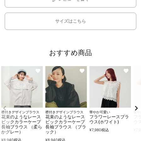
サイズはこちら
おすすめ商品
襟付きデザインブラウス
襟付きデザインブラウス
華やか可愛い
華や
花束のようなレース
花束のようなレース
フラワーレースブラ
フ
ビックカラーケープ
ビックカラーケープ
ウス(ホワイト)
ウス
長袖ブラウス （柔ら
長袖ブラウス （ブラ
¥
7,980
税込
¥
7,
かグレー）
ック）
¥
8,940
税込
¥
8,940
税込