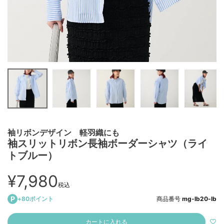
袖リボンデザイン 軽羽織にも
袖スリットリボン長袖ボーダーシャツ（ライ
トブルー）
¥
7,980
税込
+
80
ポイント
商品番号
mg-lb20-lb
カートに入れる