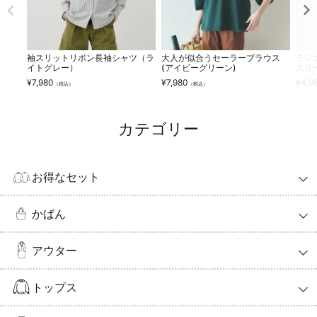
袖スリットリボン長袖シャツ（ラ
大人が似合うセーラーブラウス
テレ
イトグレー）
(アイビーグリーン)
スリ
¥
7,980
¥
7,980
¥
4,9
（税込）
（税込）
カテゴリー
お得なセット
かばん
アウター
トップス