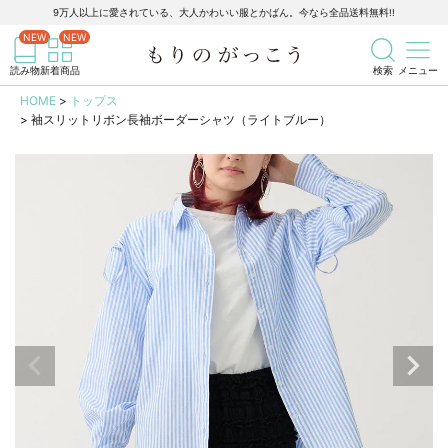
9万人以上に愛されている、大人かわいい服とかばん。今なら全品送料無料!!
記事を検索
商品を検索
読み物
新着商品
検索
メニュー
HOME
トップス
袖スリットリボン長袖ボーダーシャツ（ライトブルー）