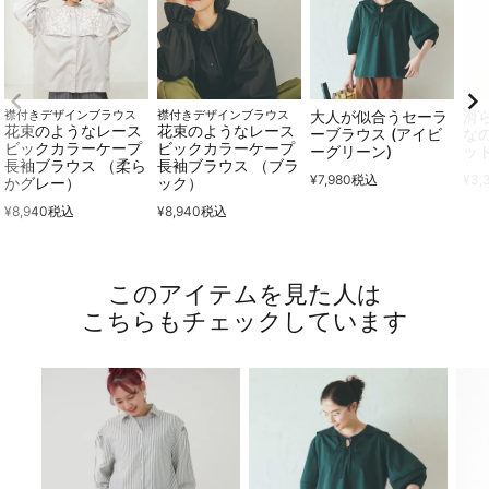
襟付きデザインブラウス
襟付きデザインブラウス
大人が似合うセーラ
滑
花束のようなレース
花束のようなレース
ーブラウス (アイビ
な
ビックカラーケープ
ビックカラーケープ
ーグリーン)
ッ
長袖ブラウス （柔ら
長袖ブラウス （ブラ
¥
7,980
税込
¥
3,
かグレー）
ック）
¥
8,940
税込
¥
8,940
税込
このアイテムを見た人は
こちらもチェックしています