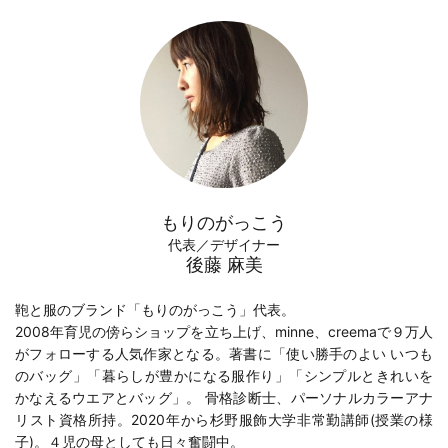
もりのがっこう
代表／デザイナー
後藤 麻美
鞄と服のブランド「もりのがっこう」代表。
2008年育児の傍らショップを立ち上げ、minne、creemaで９万人
がフォローする人気作家となる。著書に「
使い勝手のよい いつも
のバッグ
」「
暮らしが豊かになる服作り
」「
シンプルときれいを
かなえるウエアとバッグ
」。 骨格診断士、パーソナルカラーアナ
リスト資格所持。2020年から
杉野服飾大学
非常勤講師(
授業の様
子
)。４児の母としても日々奮闘中。