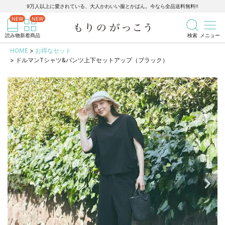
9万人以上に愛されている、大人かわいい服とかばん。今なら全品送料無料!!
記事を検索
商品を検索
読み物
新着商品
検索
メニュー
HOME
お得なセット
ドルマンTシャツ&パンツ上下セットアップ（ブラック）