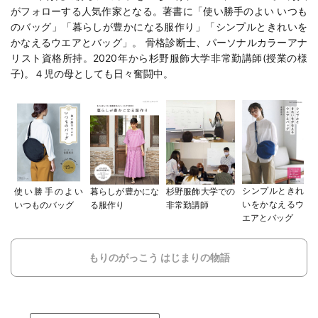
がフォローする人気作家となる。著書に「
使い勝手のよい いつも
のバッグ
」「
暮らしが豊かになる服作り
」「
シンプルときれいを
かなえるウエアとバッグ
」。 骨格診断士、パーソナルカラーアナ
リスト資格所持。2020年から
杉野服飾大学
非常勤講師(
授業の様
子
)。４児の母としても日々奮闘中。
シンプルときれ
使い勝手のよい
暮らしが豊かにな
杉野服飾大学での
いをかなえるウ
いつものバッグ
る服作り
非常勤講師
エアとバッグ
もりのがっこう はじまりの物語