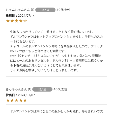
じゃんじゃん
1
40代
女性
購入者
投稿日
2024/07/14
生地もしっかりしていて、透けることもなく着心地いいです。

ドルマンTシャツはセットアップのパンツとも合うし、手持ちのスカ
ートにも合います。

チャコールのドルマンTシャツ同時にを単品購入したので、ブラック
のパンツはこちらと合わせても素敵です。

ただ150センチ、48キロなのですが、少しおおきい為パンツ着用時
にはヒールのあるサンダルを、ドルマンTシャツ着用時には襟ぐりか
ら下着の肩紐が見えないようにとても気を使います。

サイズ展開を増やしていただけるとうれしいです。
みっちゃん
1
40代
女性
購入者
投稿日
2024/07/07
ドルマンTシャツは気になる二の腕がしっかり隠れ、形もきれいで大