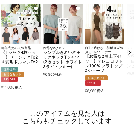
毎年完売の人気商品
お得な2枚セット
白Tに透けない肌触りが気
シン
【Tシャツ4枚セッ
シンプルきれいめモ
持ちいいインナー
愛く
【お得な2着上下セ
お
ト】ベーシックTx2
ックネックTシャツ
ット】テレココット
（
＆変形ドルマンTx2
(2枚セット ホワイト
ン100% ブラトップ
ン
&ライトブルー)
送料無料
&ショーツ
¥
5,
¥
6,900
税込
お得なセット
お得なセット
23%OFF
21%OFF
¥
11,000
税込
¥
8,980
税込
このアイテムを見た人は
こちらもチェックしています