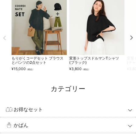
もりがくコーデセット ブラウス
変形トップスドルマンTシャツ
変形
とパンツの2点セット
(ブラック)
(チャ
¥
15,000
¥
3,800
¥
3,8
（税込）
（税込）
カテゴリー
お得なセット
かばん