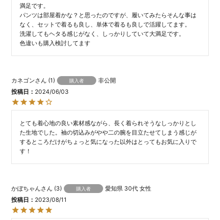
満足です。

パンツは部屋着かな？と思ったのですが、履いてみたらそんな事は
なく、セットで着るも良し、単体で着るも良しで活躍してます。

洗濯してもヘタる感じがなく、しっかりしていて大満足です。

色違いも購入検討してます
カネゴン
1
非公開
購入者
投稿日
2024/06/03
とても着心地の良い素材感ながら、長く着られそうなしっかりとし
た生地でした。袖の切込みがやや二の腕を目立たせてしまう感じが
するところだけがちょっと気になった以外はとってもお気に入りで
す！
かぼちゃん
3
愛知県
30代
女性
購入者
投稿日
2023/08/11