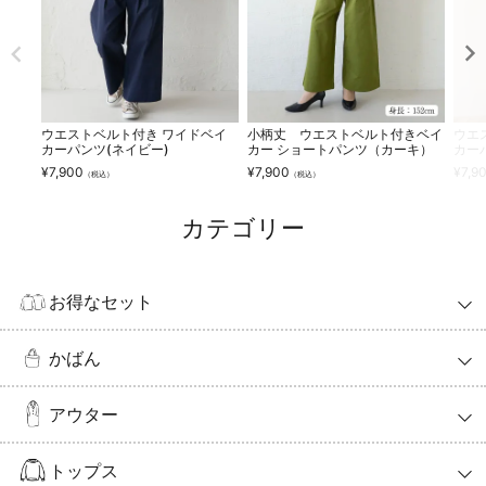
ウエストベルト付き ワイドベイ
小柄丈 ウエストベルト付きベイ
ウエ
カーパンツ(ネイビー)
カー ショートパンツ（カーキ）
カー
¥
7,900
¥
7,900
¥
7,9
（税込）
（税込）
カテゴリー
お得なセット
かばん
アウター
トップス