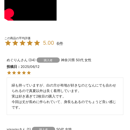
5.00
6
めぐりん
34
神奈川県
50代
女性
購入者
投稿日
2025/06/12
緑も持っていますが、白の方が布地が好きなのとなんにでも合わせ
られるので真夏以外は良く着用しています。

実は好き過ぎて2枚目の購入です。

今回は丈が長めに作られていて、身長もあるのでちょうど良い感じ
です。
youyou
1
50代
女性
購入者