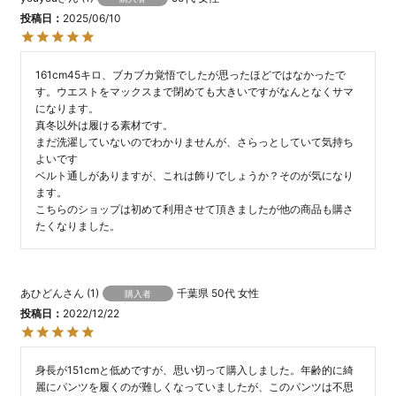
投稿日
2025/06/10
161cm45キロ、ブカブカ覚悟でしたが思ったほどではなかったで
す。ウエストをマックスまで閉めても大きいですがなんとなくサマ
になります。

真冬以外は履ける素材です。

まだ洗濯していないのでわかりませんが、さらっとしていて気持ち
よいです

ベルト通しがありますが、これは飾りでしょうか？そのが気になり
ます。

こちらのショップは初めて利用させて頂きましたが他の商品も購さ
たくなりました。
あひどん
1
千葉県
50代
女性
購入者
投稿日
2022/12/22
身長が151cmと低めですが、思い切って購入しました。年齢的に綺
麗にパンツを履くのが難しくなっていましたが、このパンツは不思