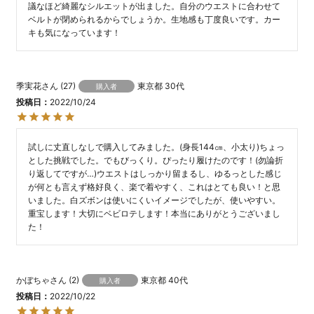
議なほど綺麗なシルエットが出ました。自分のウエストに合わせて
ベルトが閉められるからでしょうか。生地感も丁度良いです。カー
キも気になっています！
季実花
27
東京都
30代
購入者
投稿日
2022/10/24
試しに丈直しなしで購入してみました。(身長144㎝、小太り)ちょっ
とした挑戦でした。でもびっくり。ぴったり履けたのです！(勿論折
り返してですが…)ウエストはしっかり留まるし、ゆるっとした感じ
が何とも言えず格好良く、楽で着やすく、これはとても良い！と思
いました。白ズボンは使いにくいイメージでしたが、使いやすい。
重宝します！大切にベビロテします！本当にありがとうございまし
た！
かぼちゃ
2
東京都
40代
購入者
投稿日
2022/10/22