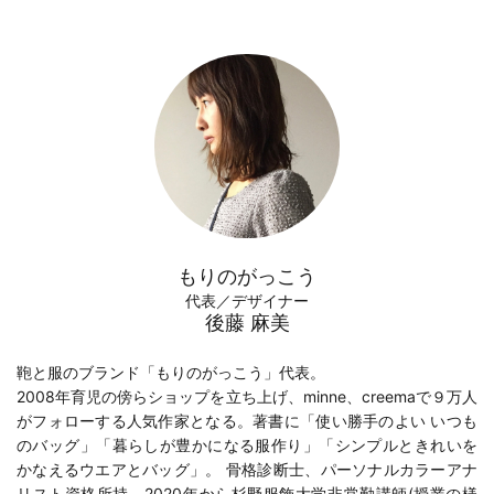
もりのがっこう
代表／デザイナー
後藤 麻美
鞄と服のブランド「もりのがっこう」代表。
2008年育児の傍らショップを立ち上げ、minne、creemaで９万人
がフォローする人気作家となる。著書に「
使い勝手のよい いつも
のバッグ
」「
暮らしが豊かになる服作り
」「
シンプルときれいを
かなえるウエアとバッグ
」。 骨格診断士、パーソナルカラーアナ
リスト資格所持。2020年から
杉野服飾大学
非常勤講師(
授業の様