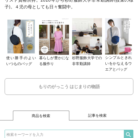
子
)。４児の母としても日々奮闘中。
シンプルときれ
使い勝手のよい
暮らしが豊かにな
杉野服飾大学での
いをかなえるウ
いつものバッグ
る服作り
非常勤講師
エアとバッグ
もりのがっこう はじまりの物語
記事を検索
商品を検索