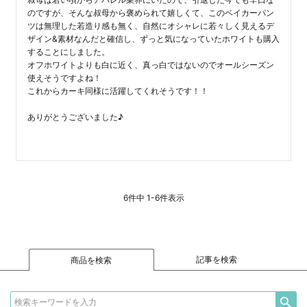
のですが、そんな叔母から褒められて嬉しくて、このベイカーパン
ツは無理した若造り感も無く、自然にオシャレに若々しく見えるデ
ザイン&素材なんだと確信し、ずっと気になっていたホワイトも購入
することにしました。

オフホワイトよりも白に近く、真っ白ではないのでオールシーズン
使えそうですよね！

これからカーキ同様に活躍してくれそうです！！

ありがとうございました♪

6
件中
1
-
6
件表示
記事を検索
商品を検索