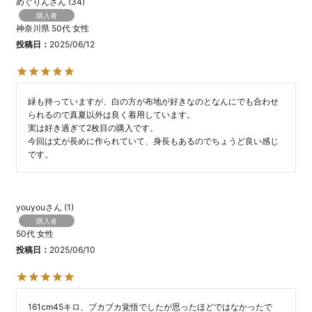
めぐりん
34
購入者
神奈川県
50代
女性
投稿日
2025/06/12
緑も持っていますが、白の方が布地が好きなのとなんにでも合わせ
られるので真夏以外は良く着用しています。

実は好き過ぎて2枚目の購入です。

今回は丈が長めに作られていて、身長もあるのでちょうど良い感じ
です。
youyou
1
購入者
50代
女性
投稿日
2025/06/10
161cm45キロ、ブカブカ覚悟でしたが思ったほどではなかったで