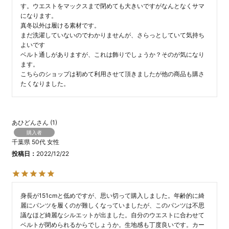
す。ウエストをマックスまで閉めても大きいですがなんとなくサマ
になります。

真冬以外は履ける素材です。

まだ洗濯していないのでわかりませんが、さらっとしていて気持ち
よいです

ベルト通しがありますが、これは飾りでしょうか？そのが気になり
ます。

こちらのショップは初めて利用させて頂きましたが他の商品も購さ
たくなりました。
あひどん
1
購入者
千葉県
50代
女性
投稿日
2022/12/22
身長が151cmと低めですが、思い切って購入しました。年齢的に綺
麗にパンツを履くのが難しくなっていましたが、このパンツは不思
議なほど綺麗なシルエットが出ました。自分のウエストに合わせて
ベルトが閉められるからでしょうか。生地感も丁度良いです。カー