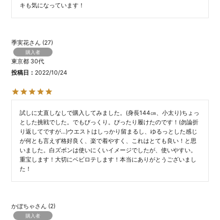
キも気になっています！
季実花
27
購入者
東京都
30代
投稿日
2022/10/24
試しに丈直しなしで購入してみました。(身長144㎝、小太り)ちょっ
とした挑戦でした。でもびっくり。ぴったり履けたのです！(勿論折
り返してですが…)ウエストはしっかり留まるし、ゆるっとした感じ
が何とも言えず格好良く、楽で着やすく、これはとても良い！と思
いました。白ズボンは使いにくいイメージでしたが、使いやすい。
重宝します！大切にベビロテします！本当にありがとうございまし
た！
かぼちゃ
2
購入者