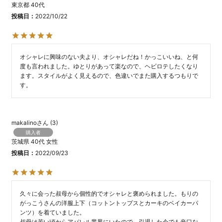
東京都
40代
投稿日
2022/10/22
オシャレに興味のない夫より、オシャレだね！かっこいいね、と何
度も言われました。ゆとりがあって楽なので、ヘビロテしたくなり
ます。スタイルがよく見えるので、色違いでまた購入するつもりで
す。
makalino
3
購入者
茨城県
40代
女性
投稿日
2022/09/23
久々に会った叔母から個性的でオシャレと褒められました。もりの
がっこうさんの洋服上下（コットントップスとカーキのベイカーパ
ンツ）を着ていました。

叔母は若い頃からアパレル業界にいたので、引退した今でも辛口な