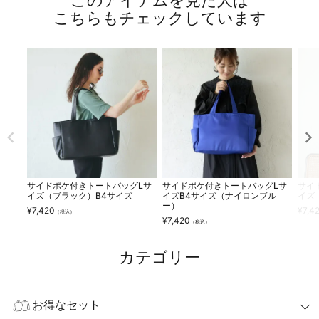
こちらもチェックしています
サイドポケ付きトートバッグLサ
サイドポケ付きトートバッグLサ
サイ
イズ（ブラック）B4サイズ
イズB4サイズ（ナイロンブル
イズ
ー）
¥
7,420
¥
7,4
（税込）
¥
7,420
（税込）
カテゴリー
お得なセット