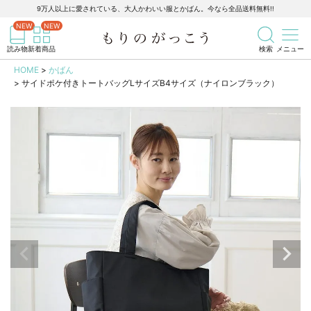
9万人以上に愛されている、大人かわいい服とかばん。今なら全品送料無料!!
記事を検索
商品を検索
読み物
新着商品
検索
メニュー
HOME
かばん
サイドポケ付きトートバッグLサイズB4サイズ（ナイロンブラック）