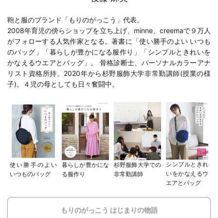
鞄と服のブランド「もりのがっこう」代表。
2008年育児の傍らショップを立ち上げ、minne、creemaで９万人
がフォローする人気作家となる。著書に「
使い勝手のよい いつも
のバッグ
」「
暮らしが豊かになる服作り
」「
シンプルときれいを
かなえるウエアとバッグ
」。 骨格診断士、パーソナルカラーアナ
リスト資格所持。2020年から
杉野服飾大学
非常勤講師(
授業の様
子
)。４児の母としても日々奮闘中。
シンプルときれ
使い勝手のよい
暮らしが豊かにな
杉野服飾大学での
いをかなえるウ
いつものバッグ
る服作り
非常勤講師
エアとバッグ
もりのがっこう はじまりの物語