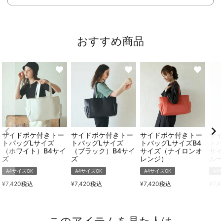
おすすめ商品
サイドポケ付きトー
サイドポケ付きトー
サイドポケ付きトー
サ
トバッグLサイズ
トバッグLサイズ
トバッグLサイズB4
ト
（ホワイト）B4サイ
（ブラック）B4サイ
サイズ（ナイロンオ
サ
ズ
ズ
レンジ）
ル
A4サイズOK
A4サイズOK
A4サイズOK
A4
¥
7,420
税込
¥
7,420
税込
¥
7,420
税込
¥
7,
このアイテムを見た人は