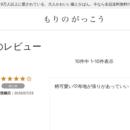
9万人以上に愛されている、大人かわいい服とかばん。今なら全品送料無料!!
んのレビュー
10
件中
1
-
10
件表示
柄可愛い♡布地が張りがあっていい
購入者
投稿日
2025/07/23