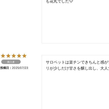
も花丸でした♡
サロペットは楽チンできちんと感が
購入者
リが少しだけ甘さを醸し出し、大人
投稿日
2025/07/23