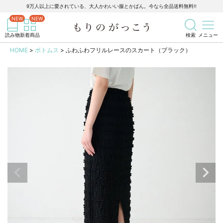
9万人以上に愛されている、大人かわいい服とかばん。今なら全品送料無料!!
記事を検索
商品を検索
読み物
新着商品
検索
メニュー
HOME
ボトムス
ふわふわフリルレースのスカート（ブラック）