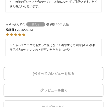
す。無地のTシャツと合わせても、地味にならずに可愛いです。たく
さん着たいと思います。
saako
10
岐阜県
40代
女性
購入者
投稿日
2025/07/23
ふわふわモコモコでも太って見えない！着やすくて気持ちいい肌触
り♡相方からもいいねと好評いただきました♡
すべてのレビューを見る
レビューを書く
サイズはこちら