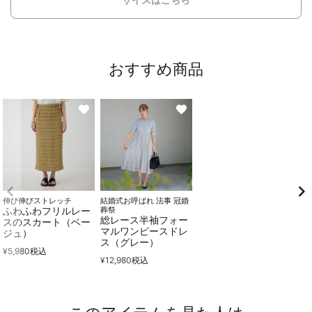
おすすめ商品
伸び伸びストレッチ
結婚式お呼ばれ 法事 冠婚
ふわふわフリルレー
葬祭
総レース半袖フォー
スのスカート（ベー
マルワンピースドレ
ジュ）
ス（グレー）
¥
5,980
税込
¥
12,980
税込