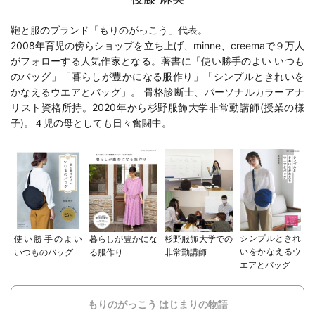
鞄と服のブランド「もりのがっこう」代表。
2008年育児の傍らショップを立ち上げ、minne、creemaで９万人
がフォローする人気作家となる。著書に「
使い勝手のよい いつも
のバッグ
」「
暮らしが豊かになる服作り
」「
シンプルときれいを
かなえるウエアとバッグ
」。 骨格診断士、パーソナルカラーアナ
リスト資格所持。2020年から
杉野服飾大学
非常勤講師(
授業の様
子
)。４児の母としても日々奮闘中。
シンプルときれ
使い勝手のよい
暮らしが豊かにな
杉野服飾大学での
いをかなえるウ
いつものバッグ
る服作り
非常勤講師
エアとバッグ
もりのがっこう はじまりの物語