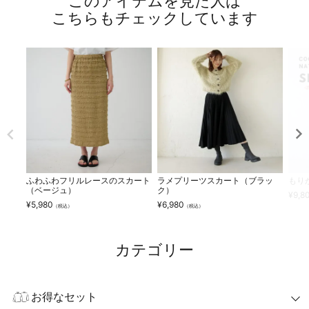
このアイテムを見た人は
こちらもチェックしています
ふわふわフリルレースのスカート
ラメプリーツスカート（ブラッ
もり
（ベージュ）
ク）
¥
9,8
¥
5,980
¥
6,980
（税込）
（税込）
カテゴリー
お得なセット